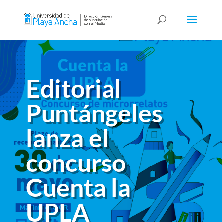
Editorial
Puntángeles
lanza el
concurso
Cuenta la
UPLA