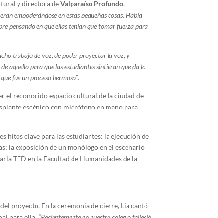
ultural y directora de
Valparaíso Profundo
.
fueran empoderándose en estas pequeñas cosas. Había
empre pensando en que ellas tenían que tomar fuerza para
ucho trabajo de voz, de poder proyectar la voz, y
de aquello para que las estudiantes sintieran que da lo
eo que fue un proceso hermoso”
.
r el reconocido espacio cultural de la ciudad de
 desplante escénico con micrófono en mano para
es hitos clave para las estudiantes: la ejecución de
s; la exposición de un monólogo en el escenario
harla TED en la Facultad de Humanidades de la
 del proyecto. En la ceremonia de cierre, Lia cantó
al para ella:
“Recientemente en nuestro colegio falleció