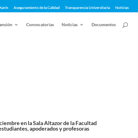
Karin
Aseguramiento de la Calidad
Transparencia Universitaria
Noticias
ensión
Convocatorias
Noticias
Documentos
 CreaLab cierra sus
ciembre en la Sala Altazor de la Facultad
estudiantes, apoderados y profesoras