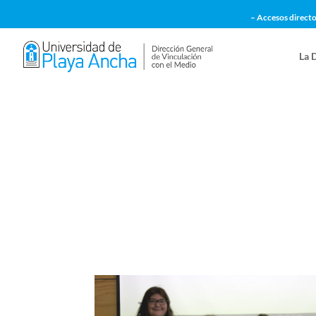
– Accesos directo
La 
Fortaleciendo Voces en 
actividades con simbóli