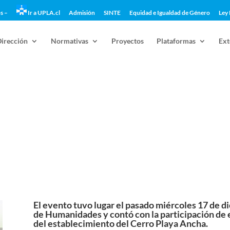
s –
Ir a UPLA.cl
Admisión
SINTE
Equidad e Igualdad de Género
Ley 
Dirección
Normativas
Proyectos
Plataformas
Ext
María Auxiliadora: Proyecto Social
ca jornada
El evento tuvo lugar el pasado miércoles 17 de di
de Humanidades y contó con la participación de 
del establecimiento del Cerro Playa Ancha.