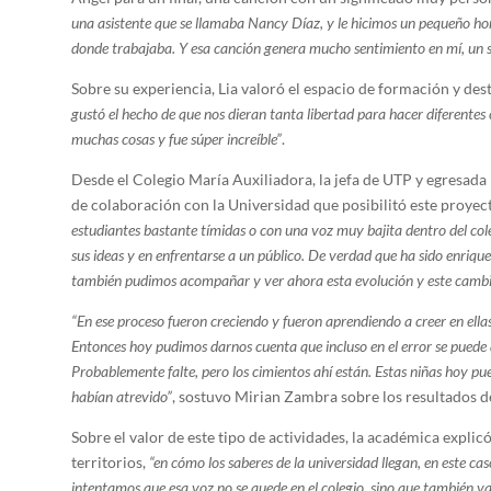
una asistente que se llamaba Nancy Díaz, y le hicimos un pequeño hom
donde trabajaba. Y esa canción genera mucho sentimiento en mí, un sent
Sobre su experiencia, Lia valoró el espacio de formación y des
gustó el hecho de que nos dieran tanta libertad para hacer diferentes 
muchas cosas y fue súper increíble”
.
Desde el Colegio María Auxiliadora, la jefa de UTP y egresad
de colaboración con la Universidad que posibilitó este proyec
estudiantes bastante tímidas o con una voz muy bajita dentro del col
sus ideas y en enfrentarse a un público. De verdad que ha sido enriqu
también pudimos acompañar y ver ahora esta evolución y este cambio.
“En ese proceso fueron creciendo y fueron aprendiendo a creer en ella
Entonces hoy pudimos darnos cuenta que incluso en el error se puede a
Probablemente falte, pero los cimientos ahí están. Estas niñas hoy pue
habían atrevido”
, sostuvo Mirian Zambra sobre los resultados de
Sobre el valor de este tipo de actividades, la académica explic
territorios,
“en cómo los saberes de la universidad llegan, en este cas
intentamos que esa voz no se quede en el colegio, sino que también va