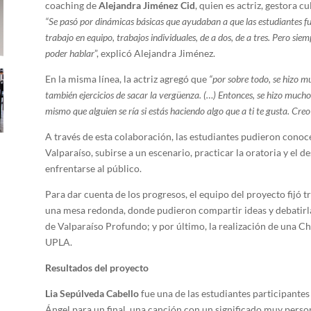
coaching de
Alejandra Jiménez Cid
, quien es actriz, gestora c
“Se pasó por dinámicas básicas que ayudaban a que las estudiantes 
trabajo en equipo, trabajos individuales, de a dos, de a tres. Pero si
poder hablar
”, explicó Alejandra Jiménez.
En la misma línea, la actriz agregó que
“por sobre todo, se hizo m
también ejercicios de sacar la vergüenza. (…) Entonces, se hizo mucho 
mismo que alguien se ría si estás haciendo algo que a ti te gusta. Cr
A través de esta colaboración, las estudiantes pudieron conoce
Valparaíso, subirse a un escenario, practicar la oratoria y el
enfrentarse al público.
Para dar cuenta de los progresos, el equipo del proyecto fijó tr
una mesa redonda, donde pudieron compartir ideas y debatirla
de Valparaíso Profundo; y por último, la realización de una C
UPLA.
Resultados del proyecto
Lia Sepúlveda Cabello
fue una de las estudiantes participantes
Ángel para un final, una canción con un significado muy person