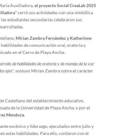
María Auxiliadora,
el proyecto Social CreaLab 2025
iliadora
” cerró sus actividades con una simbólica
 las estudiantes secundarias celebraron sus
esarrolladas.
tellano,
Mirian Zambra Fernández y Katherinne
s habilidades de comunicación oral, oratoria y
bicado en el Cerro de Playa Ancha.
esarrollo de habilidades de oratoria y de manejo de la voz
los ojos”
, sostuvo Mirian Zambra sobre el carácter
de Castellano del establecimiento educativo,
esada de la Universidad de Playa Ancha, y por el
res Mendoza
.
lante escénico y liderazgo, ejecutados entre julio y
en estas habilidades. Para ello, contaron con el