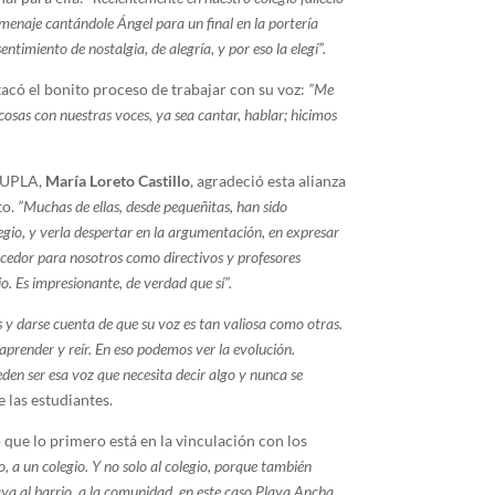
enaje cantándole Ángel para un final en la portería
imiento de nostalgia, de alegría, y por eso la elegí”.
tacó el bonito proceso de trabajar con su voz:
”Me
cosas con nuestras voces, ya sea cantar, hablar; hicimos
a UPLA,
María Loreto Castillo
, agradeció esta alianza
to.
”Muchas de ellas, desde pequeñitas, han sido
egio, y verla despertar en la argumentación, en expresar
ecedor para nosotros como directivos y profesores
 Es impresionante, de verdad que sí”.
s y darse cuenta de que su voz es tan valiosa como otras.
prender y reír. En eso podemos ver la evolución.
den ser esa voz que necesita decir algo y nunca se
 las estudiantes.
ó que lo primero está en la vinculación con los
o, a un colegio. Y no solo al colegio, porque también
ya al barrio, a la comunidad, en este caso Playa Ancha.