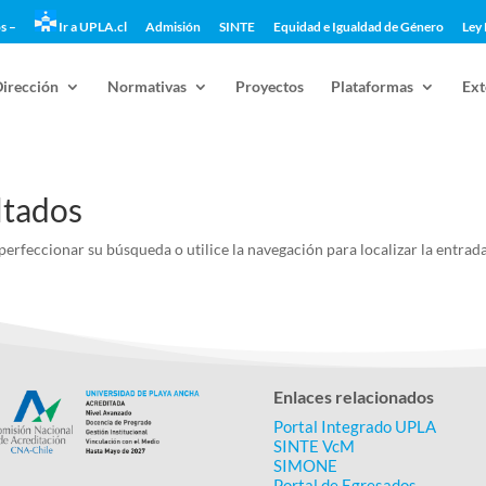
s –
Ir a UPLA.cl
Admisión
SINTE
Equidad e Igualdad de Género
Ley 
Dirección
Normativas
Proyectos
Plataformas
Ext
ltados
perfeccionar su búsqueda o utilice la navegación para localizar la entrada
Enlaces relacionados
Portal Integrado UPLA
SINTE VcM
SIMONE
Portal de Egresados