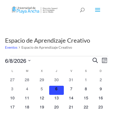
Espacio de Aprendizaje Creativo
Eventos
Espacio de Aprendizaje Creativo
Eventos
Navega
Nav
6/8/2026
Buscar
Mes
de
de
Selecciona
vis
Calendario
L
LUNES
M
MARTES
X
MIÉRCOLES
J
JUEVES
V
VIERNES
S
SÁBADO
D
DOMIN
búsque
la
de
de
y
0
0
0
0
0
0
0
fecha.
27
28
29
30
31
1
2
Eve
Eventos
vistas
eventos
eventos
eventos
eventos
eventos
eventos
evento
0
0
0
0
0
0
0
3
4
5
6
7
8
9
de
eventos
eventos
eventos
eventos
eventos
eventos
evento
0
0
0
0
0
0
0
10
11
12
13
14
15
16
Evento
eventos
eventos
eventos
eventos
eventos
eventos
eventos
0
0
0
0
0
0
0
17
18
19
20
21
22
23
eventos
eventos
eventos
eventos
eventos
eventos
eventos