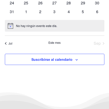
0
0
0
0
0
0
0
24
25
26
27
28
29
30
eventos
eventos
eventos
eventos
eventos
eventos
eventos
0
0
0
0
0
0
0
31
1
2
3
4
5
6
eventos
eventos
eventos
eventos
eventos
eventos
evento
No hay ningún evento este día.
Aviso
Este mes
Sep
Jul
Suscribirse al calendario