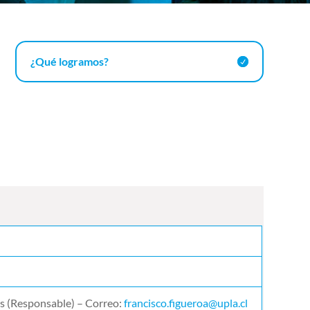
¿Qué logramos?
es
(Responsable) – Correo:
francisco.figueroa@upla.cl