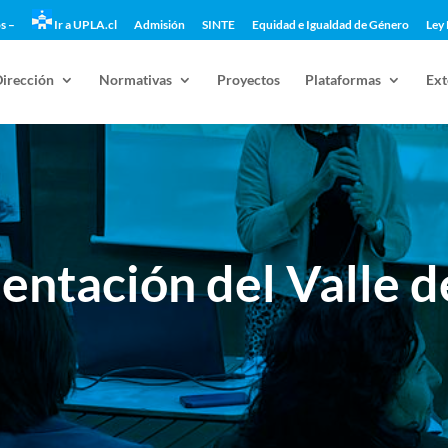
s –
Ir a UPLA.cl
Admisión
SINTE
Equidad e Igualdad de Género
Ley 
Dirección
Normativas
Proyectos
Plataformas
Ext
ntación del Valle 