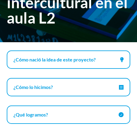
intercultural en el
aula L2
¿Cómo nació la idea de este proyecto?
¿Cómo lo hicimos?
¿Qué logramos?