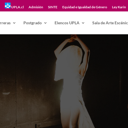
UPLA.cl
Admisión
SINTE
Equidad e Igualdad de Género
Ley Karin
rreras
Postgrado
Elencos UPLA
Sala de Arte Escéni