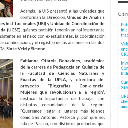
Además, la UIS presentó a las unidades que
Últi
conforman la Dirección,
Unidad de Análisis
es Institucionales (URI) y Unidad de Coordinación de
Fut
inic
ada (UCSE),
quienes también tendrán un rol importante
tra
nsistente en el nexo con exestudiantes, la coordinación
e colaboración, y el registro de las acciones en las dos
Val
GVM,
Sinte VcM y Simone.
enc
CR
Fabianna Otárola Benavides, académica
Inv
de la carrera de Pedagogía en Química de
Con
Ind
la Facultad de Ciencias Naturales y
Exactas de la UPLA,
y
directora del
Curs
proyecto “Biografías Con-ciencia:
XLV
Mujeres que revolucionan a la región”,
UPL
destacó la importancia de trabajar con
cli
distintas comunidades de la región:
mun
“Queremos llegar a lugares más lejanos
como San Antonio, Petorca y, por qué no,
Isla de Pascua, con distintos productos que