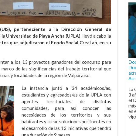
(UIS), perteneciente a la Dirección General de
e la
Universidad de Playa Ancha (UPLA),
llevó a cabo la
ctos que adjudicaron el Fondo Social CreaLab, en su
Doc
untar a los 13 proyectos ganadores del concurso para
Doc
 marco de las significancias del trabajo territorial que
acr
unas y localidades de la región de Valparaíso.
Acr
La instancia juntó a 34 académicos/as,
La 
3 a
estudiantes y egresados/as de la UPLA con
el 
agentes territoriales de distintas
máx
comunidades, para así conocer las
en 
necesidades de los territorios y sus
vig
habitantes y crear soluciones pertinentes en
el desarrollo de las 13 iniciativas que tendrá
una duración de 9 meses.