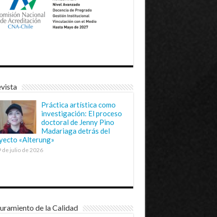
vista
Práctica artística como
investigación: El proceso
doctoral de Jenny Pino
Madariaga detrás del
yecto «Alterung»
 de julio de 2026
uramiento de la Calidad