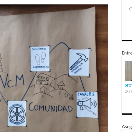
Entre
pro
29
Aseg