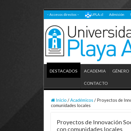
– Accesos directos –
UPLA.cl
Admisión
DESTACADOS
ACADEMIA
GÉNERO
CONTACTO
Inicio
/
Académicos
/
Proyectos de Inno
comunidades locales
Proyectos de Innovación Soci
con comunidades locales