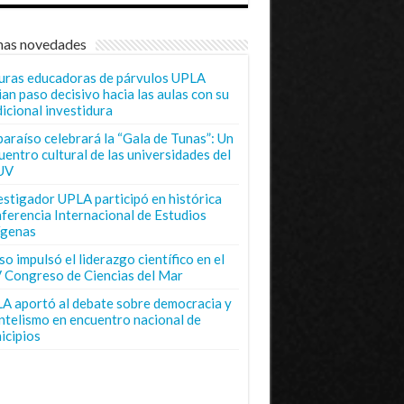
mas novedades
uras educadoras de párvulos UPLA
ian paso decisivo hacia las aulas con su
dicional investidura
paraíso celebrará la “Gala de Tunas”: Un
uentro cultural de las universidades del
UV
estigador UPLA participó en histórica
ferencia Internacional de Estudios
ígenas
o impulsó el liderazgo científico en el
 Congreso de Ciencias del Mar
A aportó al debate sobre democracia y
entelismo en encuentro nacional de
icipios