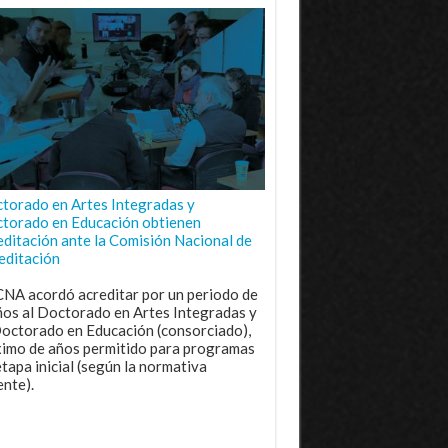
torado en Artes Integradas y
torado en Educación obtienen
editación ante la Comisión Nacional de
editación
CNA acordó acreditar por un periodo de
ños al Doctorado en Artes Integradas y
Doctorado en Educación (consorciado),
imo de años permitido para programas
etapa inicial (según la normativa
ente).