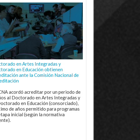
torado en Artes Integradas y
torado en Educación obtienen
editación ante la Comisión Nacional de
editación
CNA acordó acreditar por un periodo de
ños al Doctorado en Artes Integradas y
Doctorado en Educación (consorciado),
imo de años permitido para programas
etapa inicial (según la normativa
ente).