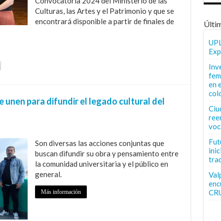
Convocatoria 2024 del Ministerio de las
Culturas, las Artes y el Patrimonio y que se
encontrará disponible a partir de finales de
Últi
UPL
Exp
Inv
fem
en 
col
 unen para difundir el legado cultural del
Ciu
ree
voc
Fut
Son diversas las acciones conjuntas que
inic
buscan difundir su obra y pensamiento entre
tra
la comunidad universitaria y el público en
general.
Val
enc
CR
Más información