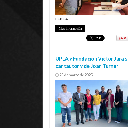
marzo.
Más información
UPLA y Fundación Víctor Jara se
cantautor y de Joan Turner
20 de marzo de 2025