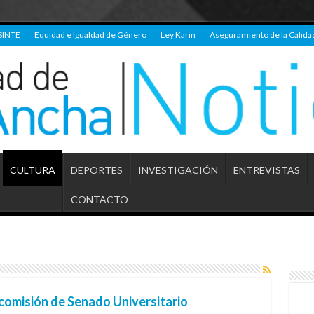
SINTE
Equidad e Igualdad de Género
Ley Karin
Aseguramiento de la Calida
CULTURA
DEPORTES
INVESTIGACIÓN
ENTREVISTAS
CONTACTO
omisión de Senado Universitario