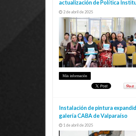
actualización de Política Insti
2 de abril de 2025
Más información
Instalación de pintura expandid
galería CABA de Valparaíso
1 de abril de 2025