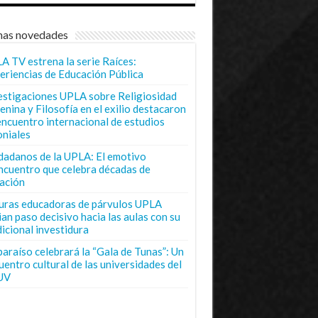
mas novedades
A TV estrena la serie Raíces:
eriencias de Educación Pública
estigaciones UPLA sobre Religiosidad
enina y Filosofía en el exilio destacaron
encuentro internacional de estudios
oniales
dadanos de la UPLA: El emotivo
ncuentro que celebra décadas de
ación
uras educadoras de párvulos UPLA
ian paso decisivo hacia las aulas con su
dicional investidura
paraíso celebrará la “Gala de Tunas”: Un
uentro cultural de las universidades del
UV