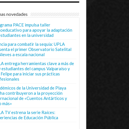
mas novedades
grama PACE impulsa taller
coeducativo para apoyar la adaptación
estudiantes en la universidad
ncia para combatir la sequía: UPLA
senta el primer Observatorio Satelital
Nieves a escala nacional
A entrega herramientas clave a más de
 estudiantes del campus Valparaíso y
Felipe para iniciar sus prácticas
fesionales
démicos de la Universidad de Playa
ha contribuyeron a la proyección
ernacional de «Cuentos Antárticos y
o más»
A TV estrena la serie Raíces:
eriencias de Educación Pública