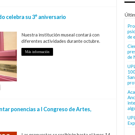
Últi
o celebra su 3° aniversario
Pro
psi
Nuestra institución museal contará con
de 
diferentes actividades durante octubre.
Cie
pre
Más información
de 
UPL
100
San 
pro
Aca
Anc
int
alg
tar ponencias a I Congreso de Artes,
UPL
Exp
Las propuestas se recibirán hasta el lunes 14