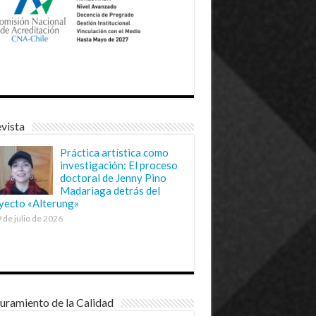
vista
Práctica artística como
investigación: El proceso
doctoral de Jenny Pino
Madariaga detrás del
yecto «Alterung»
 de julio de 2026
uramiento de la Calidad