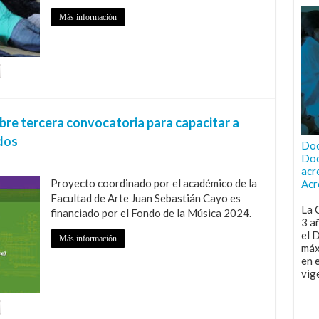
Más información
bre tercera convocatoria para capacitar a
dos
Doc
Doc
acr
Proyecto coordinado por el académico de la
Acr
Facultad de Arte Juan Sebastián Cayo es
La 
financiado por el Fondo de la Música 2024.
3 a
el 
Más información
máx
en 
vig