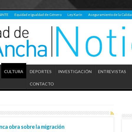
SINTE
Equidad e Igualdad de Género
Ley Karin
Aseguramiento de la Calida
CULTURA
DEPORTES
INVESTIGACIÓN
ENTREVISTAS
CONTACTO
nca obra sobre la migración