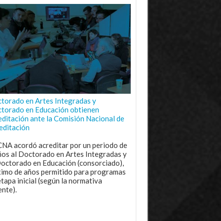
torado en Artes Integradas y
torado en Educación obtienen
editación ante la Comisión Nacional de
editación
CNA acordó acreditar por un periodo de
ños al Doctorado en Artes Integradas y
Doctorado en Educación (consorciado),
imo de años permitido para programas
etapa inicial (según la normativa
ente).