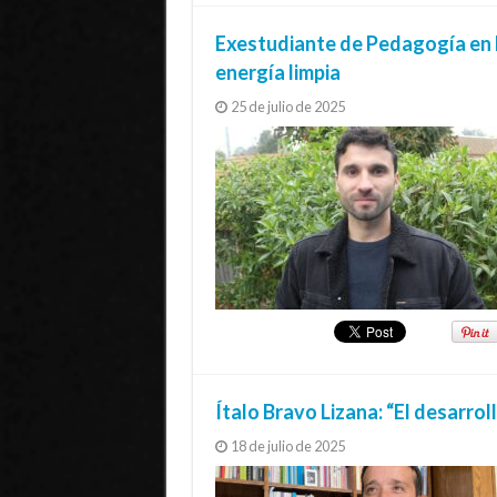
Exestudiante de Pedagogía en E
energía limpia
25 de julio de 2025
Ítalo Bravo Lizana: “El desarro
18 de julio de 2025