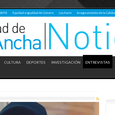
SINTE
Equidad e Igualdad de Género
Ley Karin
Aseguramiento de la Calida
CULTURA
DEPORTES
INVESTIGACIÓN
ENTREVISTAS