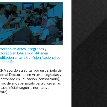
torado en Artes Integradas y
torado en Educación obtienen
editación ante la Comisión Nacional de
editación
CNA acordó acreditar por un periodo de
ños al Doctorado en Artes Integradas y
Doctorado en Educación (consorciado),
imo de años permitido para programas
etapa inicial (según la normativa
ente).