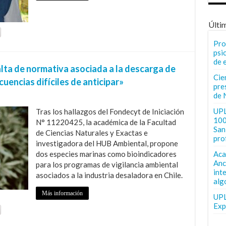
Últi
Pro
psi
de 
alta de normativa asociada a la descarga de
Cie
encias difíciles de anticipar»
pre
de 
UPL
Tras los hallazgos del Fondecyt de Iniciación
100
N° 11220425, la académica de la Facultad
San 
de Ciencias Naturales y Exactas e
pro
investigadora del HUB Ambiental, propone
dos especies marinas como bioindicadores
Aca
Anc
para los programas de vigilancia ambiental
int
asociados a la industria desaladora en Chile.
alg
Más información
UPL
Exp