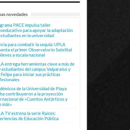
mas novedades
grama PACE impulsa taller
coeducativo para apoyar la adaptación
estudiantes en la universidad
ncia para combatir la sequía: UPLA
senta el primer Observatorio Satelital
Nieves a escala nacional
A entrega herramientas clave a más de
 estudiantes del campus Valparaíso y
Felipe para iniciar sus prácticas
fesionales
démicos de la Universidad de Playa
ha contribuyeron a la proyección
ernacional de «Cuentos Antárticos y
o más»
A TV estrena la serie Raíces:
eriencias de Educación Pública