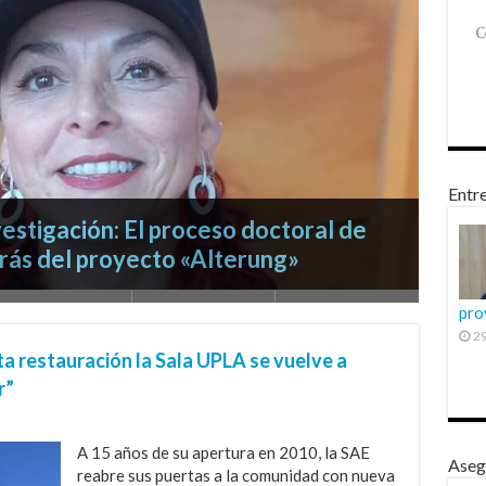
Entre
en la formación inicial: Pedagogía en
Yerson Olivares comparte su
pro
solida su excelencia con 6 años de
ofesional en el Ministerio de
a leal guardiana de los decretos
Explora su experiencia personal y la
vestigación: El proceso doctoral de
29
formática
rás del proyecto «Alterung»
sta restauración la Sala UPLA se vuelve a
r”
A 15 años de su apertura en 2010, la SAE
Aseg
reabre sus puertas a la comunidad con nueva