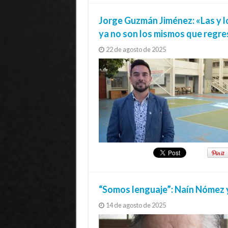
Jorge Guzmán Jiménez: «Las y lo
ya no son los mismos que regr
22 de agosto de 2025
“Somos lenguaje”: Naín Nómez y 
14 de agosto de 2025