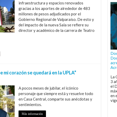
infraestructura y espacios renovados
gracias a los aportes de alrededor de 483
millones de pesos adjudicados por el
Gobierno Regional de Valparaíso. De esto y
del impacto de la nueva Sala se refiere su
director y académico de la carrera de Teatro
Doc
Doc
acr
Acr
de mi corazón se quedará en la UPLA”
La 
3 a
el 
A pocos meses de jubilar, el icónico
máx
personaje que siempre está y resuelve todo
en 
en Casa Central, comparte sus anécdotas y
vig
sentimientos.
Más información