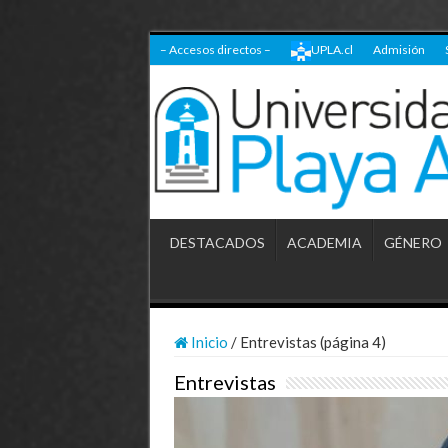
– Accesos directos –
UPLA.cl
Admisión
DESTACADOS
ACADEMIA
GÉNERO
Inicio
/
Entrevistas (página 4)
Entrevistas