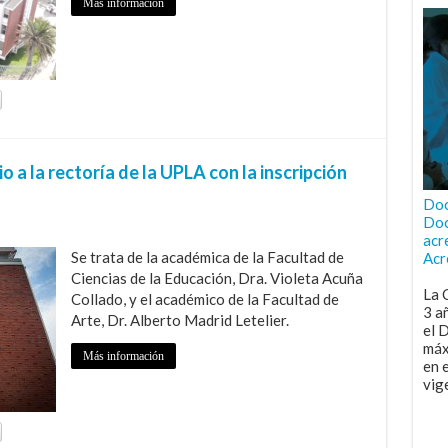
Más información
 a la rectoría de la UPLA con la inscripción
Doc
Doc
acr
Se trata de la académica de la Facultad de
Acr
Ciencias de la Educación, Dra. Violeta Acuña
La 
Collado, y el académico de la Facultad de
3 a
Arte, Dr. Alberto Madrid Letelier.
el 
máx
Más información
en 
vig