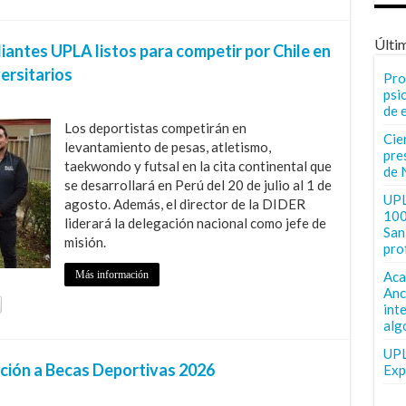
Últi
iantes UPLA listos para competir por Chile en
ersitarios
Pro
psi
de 
Los deportistas competirán en
Cie
levantamiento de pesas, atletismo,
pre
taekwondo y futsal en la cita continental que
de 
se desarrollará en Perú del 20 de julio al 1 de
UPL
agosto. Además, el director de la DIDER
100
liderará la delegación nacional como jefe de
San 
misión.
pro
Más información
Aca
Anc
int
alg
UPL
ción a Becas Deportivas 2026
Exp