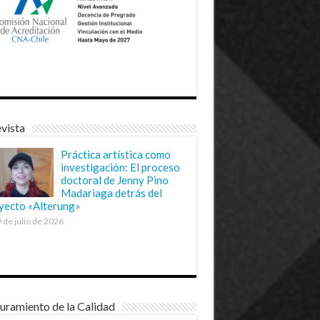
vista
Práctica artística como
investigación: El proceso
doctoral de Jenny Pino
Madariaga detrás del
yecto «Alterung»
 de julio de 2026
uramiento de la Calidad