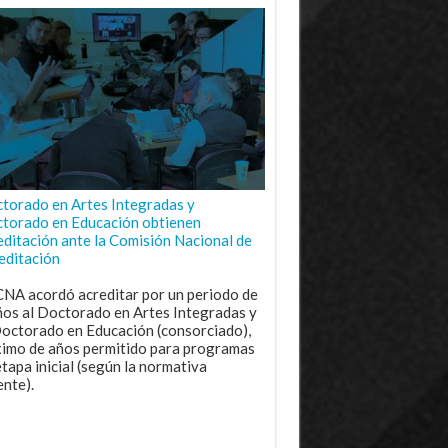
torado en Artes Integradas y
torado en Educación obtienen
editación ante la Comisión Nacional de
editación
CNA acordó acreditar por un periodo de
ños al Doctorado en Artes Integradas y
Doctorado en Educación (consorciado),
imo de años permitido para programas
etapa inicial (según la normativa
ente).