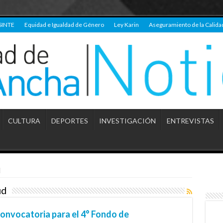
SINTE
Equidad e Igualdad de Género
Ley Karin
Aseguramiento de la Calida
CULTURA
DEPORTES
INVESTIGACIÓN
ENTREVISTAS
d
ud
convocatoria para el 4° Fondo de