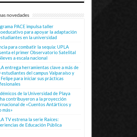
mas novedades
grama PACE impulsa taller
coeducativo para apoyar la adaptación
estudiantes en la universidad
ncia para combatir la sequía: UPLA
senta el primer Observatorio Satelital
Nieves a escala nacional
A entrega herramientas clave a más de
 estudiantes del campus Valparaíso y
Felipe para iniciar sus prácticas
fesionales
démicos de la Universidad de Playa
ha contribuyeron a la proyección
ernacional de «Cuentos Antárticos y
o más»
A TV estrena la serie Raíces:
eriencias de Educación Pública