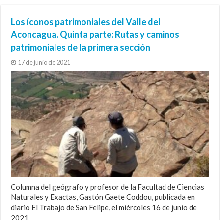
Los íconos patrimoniales del Valle del
I+D, la compleja clave del futuro
Silencioso camino al despeñadero
Si nos amarran las manos
Universidad, arte y justicia social
PACE y movilidad social
Aconcagua. Quinta parte: Rutas y caminos
patrimoniales de la primera sección
17 de junio de 2021
Columna del geógrafo y profesor de la Facultad de Ciencias
Naturales y Exactas, Gastón Gaete Coddou, publicada en
diario El Trabajo de San Felipe, el miércoles 16 de junio de
2021.