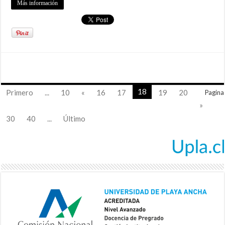
Más información
18
Primero
...
10
«
16
17
19
20
Pagina
»
30
40
...
Último