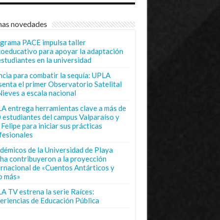
mas novedades
grama PACE impulsa taller
coeducativo para apoyar la adaptación
estudiantes en la universidad
ncia para combatir la sequía: UPLA
senta el primer Observatorio Satelital
Nieves a escala nacional
A entrega herramientas clave a más de
 estudiantes del campus Valparaíso y
Felipe para iniciar sus prácticas
fesionales
démicos de la Universidad de Playa
ha contribuyeron a la proyección
ernacional de «Cuentos Antárticos y
o más»
A TV estrena la serie Raíces:
eriencias de Educación Pública