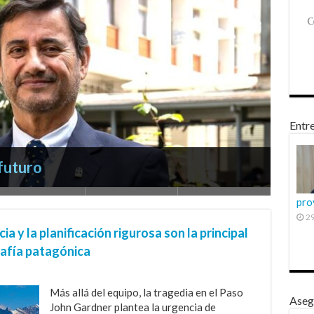
Entre
 futuro
peñadero
 social
pro
29
cia y la planificación rigurosa son la principal
rafía patagónica
Más allá del equipo, la tragedia en el Paso
Aseg
John Gardner plantea la urgencia de