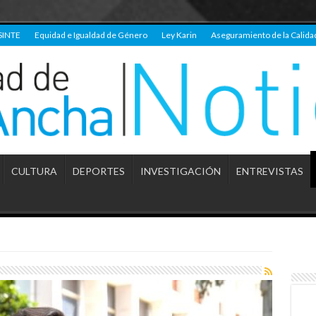
SINTE
Equidad e Igualdad de Género
Ley Karin
Aseguramiento de la Calida
CULTURA
DEPORTES
INVESTIGACIÓN
ENTREVISTAS