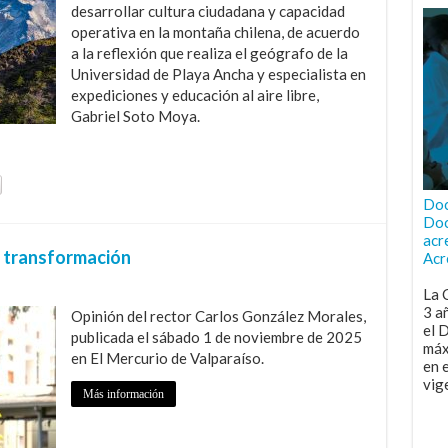
desarrollar cultura ciudadana y capacidad
operativa en la montaña chilena, de acuerdo
a la reflexión que realiza el geógrafo de la
Universidad de Playa Ancha y especialista en
expediciones y educación al aire libre,
Gabriel Soto Moya.
Doc
Doc
acr
 transformación
Acr
La 
3 a
Opinión del rector Carlos González Morales,
el 
publicada el sábado 1 de noviembre de 2025
máx
en El Mercurio de Valparaíso.
en 
vig
Más información