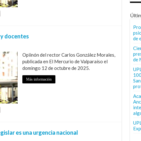
Últi
Pro
psi
ay docentes
de 
Cie
pre
Opiinón del rector Carlos González Morales,
de 
publicada en El Mercurio de Valparaíso el
domingo 12 de octubre de 2025.
UPL
100
Más información
San 
pro
Aca
Anc
int
alg
UPL
Exp
gislar es una urgencia nacional