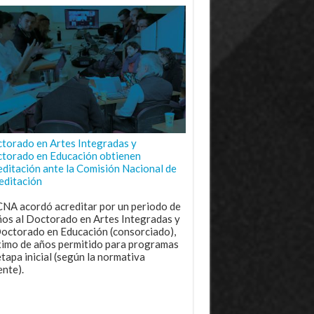
torado en Artes Integradas y
torado en Educación obtienen
editación ante la Comisión Nacional de
editación
CNA acordó acreditar por un periodo de
ños al Doctorado en Artes Integradas y
Doctorado en Educación (consorciado),
imo de años permitido para programas
etapa inicial (según la normativa
ente).