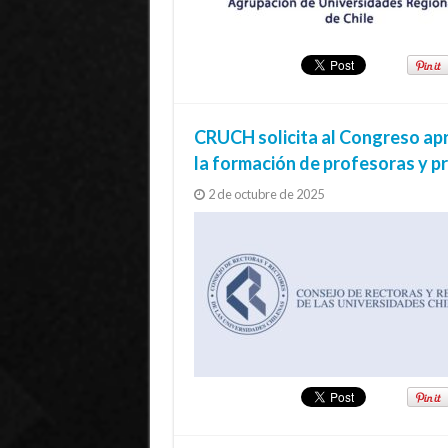
CRUCH solicita al Congreso apro
la formación de profesoras y p
2 de octubre de 2025