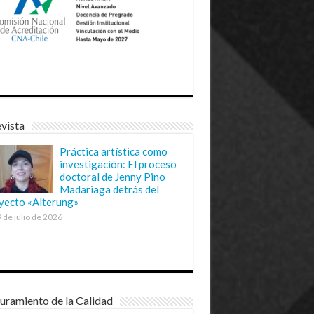
vista
Práctica artística como
investigación: El proceso
doctoral de Jenny Pino
Madariaga detrás del
yecto «Alterung»
 de julio de 2026
uramiento de la Calidad