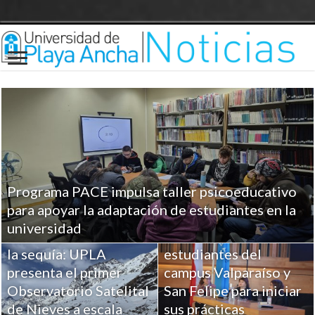
Programa PACE impulsa taller psicoeducativo
UPLA entrega
para apoyar la adaptación de estudiantes en la
herramientas clave a
universidad
Ciencia para combatir
más de 100
la sequía: UPLA
estudiantes del
presenta el primer
campus Valparaíso y
Observatorio Satelital
San Felipe para iniciar
de Nieves a escala
sus prácticas