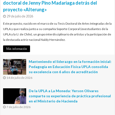
doctoral de Jenny Pino Madariaga detrás del
proyecto «Alterung»
29 de julio de 2026
Este proyecto, nacido en el marco de su Tesis Doctoral de Artes Integradas de la
UPLA y que realiza junto a su compañía Soporte Corporal (exestudiantes de la
UPLA y la U. de Chile), un grupo interdisciplinario de artistas y la participación de
la destacada actriz nacional Naldy Hernández.
Más información
Manteniendo el liderazgo en la formación inicial:
Pedagogía en Educación Física UPLA consolida
su excelencia con 6 años de acreditación
14 de julio de 2026
De la UPLA a La Moneda: Yerson Olivares
comparte su experiencia de práctica profesional
en el Ministerio de Hacienda
7 de julio de 2026