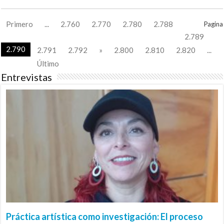
Primero
...
2.760
2.770
2.780
2.788
Pagina
2.789
2.790
2.791
2.792
»
2.800
2.810
2.820
...
Último
Entrevistas
Práctica artística como investigación: El proceso