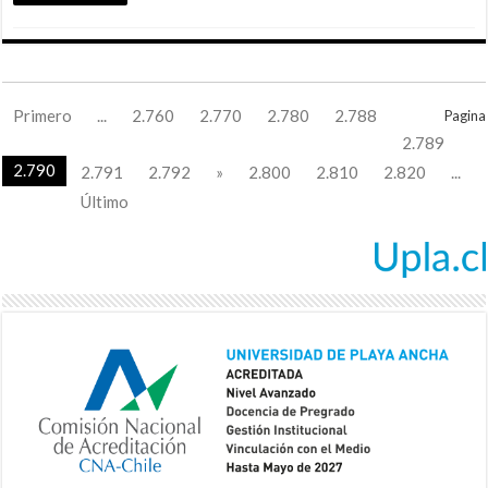
Primero
...
2.760
2.770
2.780
2.788
Pagina
2.789
2.790
2.791
2.792
»
2.800
2.810
2.820
...
Último