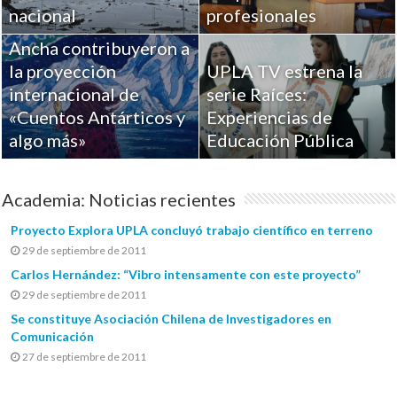
Académicos de la
nacional
profesionales
Universidad de Playa
Ancha contribuyeron a
la proyección
UPLA TV estrena la
internacional de
serie Raíces:
«Cuentos Antárticos y
Experiencias de
algo más»
Educación Pública
Academia: Noticias recientes
Proyecto Explora UPLA concluyó trabajo científico en terreno
29 de septiembre de 2011
Carlos Hernández: “Vibro intensamente con este proyecto”
29 de septiembre de 2011
Se constituye Asociación Chilena de Investigadores en
Comunicación
27 de septiembre de 2011