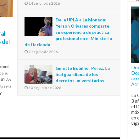
14 de julio de 2026
De la UPLA a La Moneda:
Yerson Olivares comparte
su experiencia de práctica
ral
profesional en el Ministerio
 del
de Hacienda
7 de julio de 2026
ctoral
Doc
Ginette Bobillier Pérez: La
Doc
o a su
leal guardiana de los
acr
 UPLA y
decretos universitarios
Acr
tas y la
30 de junio de 2026
y
La 
3 a
el 
máx
en 
vig