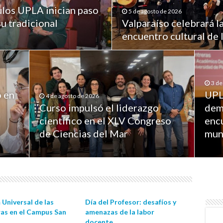
los UPLA inician paso
5 de agosto de 2026
su tradicional
Valparaíso celebrará l
encuentro cultural de
3 de
ó en
UPL
4 de agosto de 2026
Curso impulsó el liderazgo
dem
científico en el XLV Congreso
enc
de Ciencias del Mar
mun
Universal de las
Día del Profesor: desafíos y
ras en el Campus San
amenazas de la labor
docente