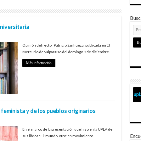
Busca
niversitaria
Opinión del rector Patricio Sanhueza, publicada en El
Mercurio de Valparaíso del domingo 9 de diciembre.
Más información
feminista y de los pueblos originarios
En el marco de la presentación que hizo en la UPLA de
Encu
sus libros "El 'mundo-otro' en movimiento.