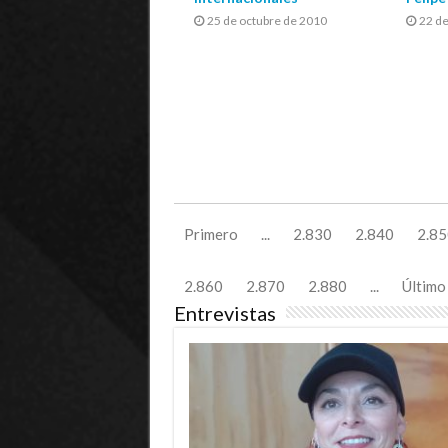
25 de octubre de 2010
22 de
Primero
...
2.830
2.840
2.85
2.860
2.870
2.880
...
Último
Entrevistas