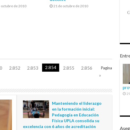
 octubre de 2010
21 de octubre de 2010
Entre
2.854
0
2.852
2.853
2.855
2.856
Pagina
»
pro
29
Manteniendo el liderazgo
en la formación inicial:
Pedagogía en Educación
Física UPLA consolida su
excelencia con 6 años de acreditación
Aseg