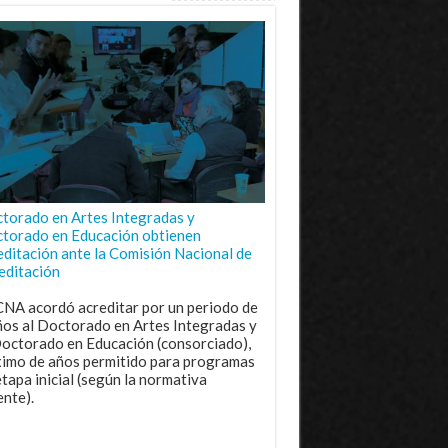
torado en Artes Integradas y
torado en Educación obtienen
editación ante la Comisión Nacional de
editación
CNA acordó acreditar por un periodo de
ños al Doctorado en Artes Integradas y
Doctorado en Educación (consorciado),
imo de años permitido para programas
etapa inicial (según la normativa
ente).