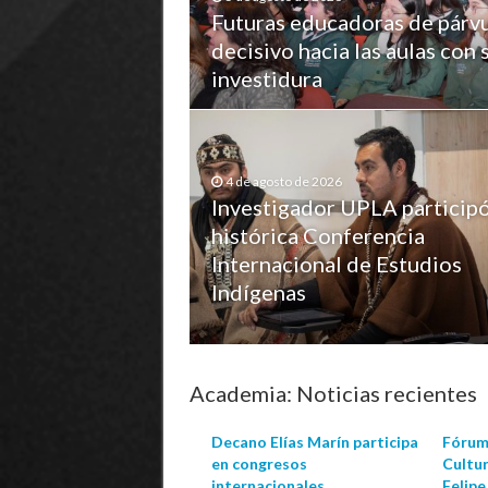
Futuras educadoras de párvu
decisivo hacia las aulas con 
investidura
4 de agosto de 2026
Investigador UPLA particip
histórica Conferencia
Internacional de Estudios
Indígenas
Academia: Noticias recientes
Decano Elías Marín participa
Fórum 
en congresos
Cultu
internacionales
Felipe