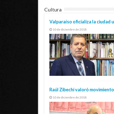
Cultura
Valparaíso oficializa la ciudad u
10 de diciembre de 2018
Raúl Zibechi valoró movimiento 
10 de diciembre de 2018