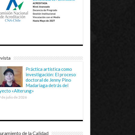
vista
Práctica artística como
investigación: El proceso
doctoral de Jenny Pino
Madariaga detrás del
yecto «Alterung»
 de julio de 2026
uramiento de la Calidad