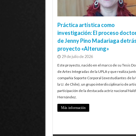
Práctica artística como
investigación: El proceso docto
de Jenny Pino Madariaga detrás
proyecto «Alterung»
29 de julio de 2026
Este proyecto, nacido en el marco de su Tesis Do
de Artes Integradas de la UPLA y que realiza junt
compañía Soporte Corporal (exestudiantes de la
la U. de Chile), un grupo interdisciplinario de artis
participación de la destacada actriz nacional Nald
Hernández.
Más información