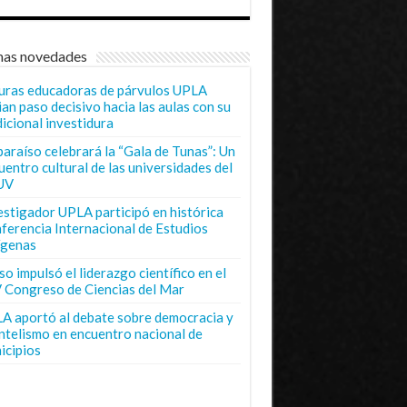
mas novedades
uras educadoras de párvulos UPLA
ian paso decisivo hacia las aulas con su
dicional investidura
paraíso celebrará la “Gala de Tunas”: Un
uentro cultural de las universidades del
UV
estigador UPLA participó en histórica
ferencia Internacional de Estudios
ígenas
o impulsó el liderazgo científico en el
 Congreso de Ciencias del Mar
A aportó al debate sobre democracia y
entelismo en encuentro nacional de
icipios