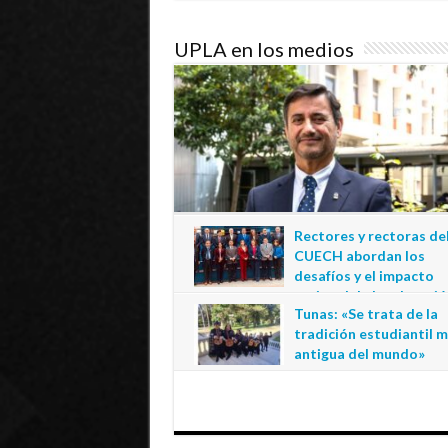
UPLA en los medios
Rectores y rectoras de
CUECH abordan los
desafíos y el impacto
regional de la educació
Tunas: «Se trata de la
estatal en Tarapacá
tradición estudiantil 
20 de julio de 2026
antigua del mundo»
1 de julio de 2026