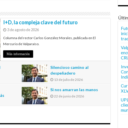
Últi
I+D, la compleja clave del futuro
Fut
3 de agosto de 2026
inic
Columna del rector Carlos González Morales, publicada en El
tra
Mercurio de Valparaíso.
Val
enc
Más información
CR
Inv
l
Silencioso camino al
Con
despeñadero
Ind
13 de julio de 2026
n
Curs
Si nos amarran las manos
XLV
más
22 de junio de 2026
UPL
cli
mun