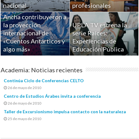
Académicos de la
nacional
profesionales
Universidad de Playa
Ancha contribuyeron a
la proyección
UPLA TV estrena la
internacional de
serie Raíces:
«Cuentos Antárticos y
Experiencias de
algo más»
Educación Pública
Academia: Noticias recientes
Continúa Ciclo de Conferencias CELTO
26 de mayo de 2010
Centro de Estudios Árabes invita a conferencia
26 de mayo de 2010
Taller de Excursionismo impulsa contacto con la naturaleza
25 de mayo de 2010