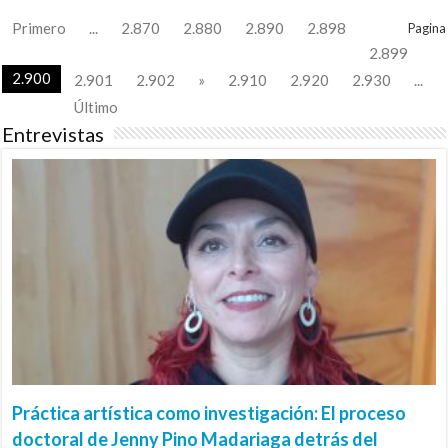
Primero
...
2.870
2.880
2.890
2.898
Pagina
2.899
2.900
2.901
2.902
»
2.910
2.920
2.930
...
Último
Entrevistas
Práctica artística como investigación: El proceso
doctoral de Jenny Pino Madariaga detrás del