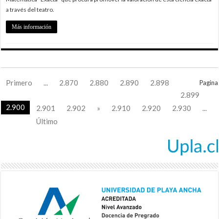
a través del teatro.
Más información
Primero
...
2.870
2.880
2.890
2.898
Pagina
2.899
2.900
2.901
2.902
»
2.910
2.920
2.930
...
Último