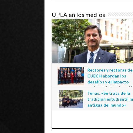
UPLA en los medios
Rectores y rectoras de
CUECH abordan los
desafíos y el impacto
regional de la educació
Tunas: «Se trata de la
estatal en Tarapacá
tradición estudiantil 
20 de julio de 2026
antigua del mundo»
1 de julio de 2026