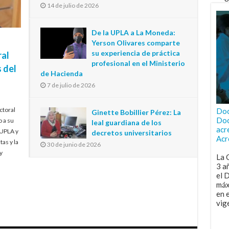
14 de julio de 2026
De la UPLA a La Moneda:
Yerson Olivares comparte
su experiencia de práctica
ral
profesional en el Ministerio
 del
de Hacienda
7 de julio de 2026
ctoral
Doc
Ginette Bobillier Pérez: La
Doc
o a su
leal guardiana de los
acr
 UPLA y
decretos universitarios
Acr
tas y la
30 de junio de 2026
y
La 
3 a
el 
máx
en 
vig