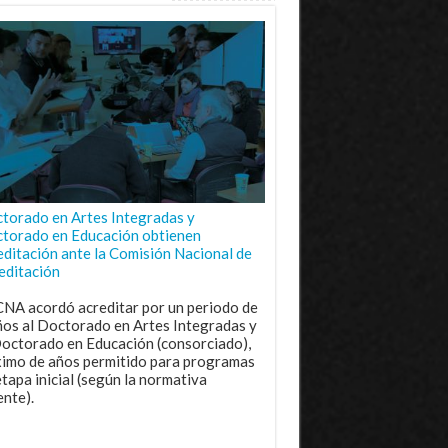
torado en Artes Integradas y
torado en Educación obtienen
editación ante la Comisión Nacional de
editación
CNA acordó acreditar por un periodo de
ños al Doctorado en Artes Integradas y
Doctorado en Educación (consorciado),
imo de años permitido para programas
etapa inicial (según la normativa
ente).