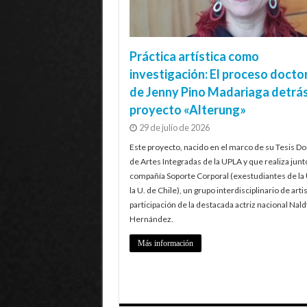
Práctica artística como
investigación: El proceso docto
de Jenny Pino Madariaga detrás
proyecto «Alterung»
29 de julio de 2026
Este proyecto, nacido en el marco de su Tesis Do
de Artes Integradas de la UPLA y que realiza junt
compañía Soporte Corporal (exestudiantes de la
la U. de Chile), un grupo interdisciplinario de artis
participación de la destacada actriz nacional Nald
Hernández.
Más información