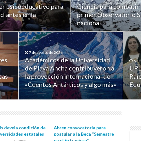
er psicoeducativo para
Ciencia para combatir 
diantes en la
primer Observatorio Sa
nacional
7 de agosto de 2026
tes
Académicos de la Universidad
6 de
de Playa Ancha contribuyeron a
UPL
cas
la proyección internacional de
Raíc
«Cuentos Antárticos y algo más»
Edu
is devela condición de
Abren convocatoria para
iversidades estatales
postular a la Beca “Semestre
en el Extranjero”