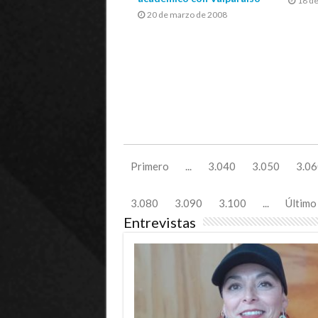
18 d
20 de marzo de 2008
Primero
...
3.040
3.050
3.06
3.080
3.090
3.100
...
Último
Entrevistas