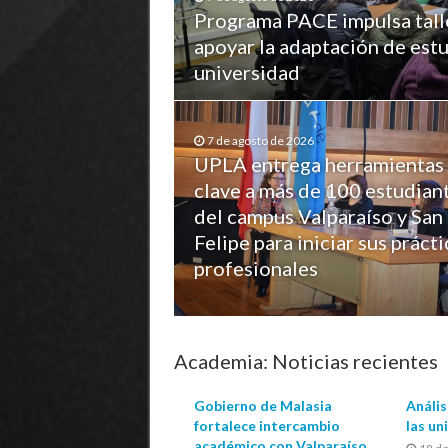
Programa PACE impulsa tall
apoyar la adaptación de estu
universidad
7 de agosto de 2026
UPLA entrega herramientas
clave a más de 100 estudian
del campus Valparaíso y San
Felipe para iniciar sus prácti
profesionales
Academia: Noticias recientes
Gobierno de Malasia
Anális
fortalece intercambio
las un
académico con Valparaíso