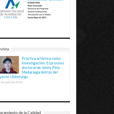
vista
Práctica artística como
investigación: El proceso
doctoral de Jenny Pino
Madariaga detrás del
yecto «Alterung»
 de julio de 2026
uramiento de la Calidad