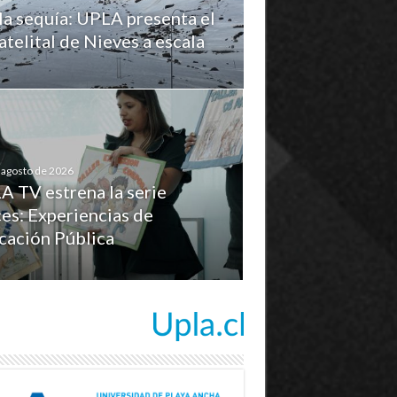
la sequía: UPLA presenta el
telital de Nieves a escala
 agosto de 2026
A TV estrena la serie
es: Experiencias de
cación Pública