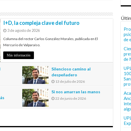
Últi
I+D, la compleja clave del futuro
Pro
3 de agosto de 2026
psi
Columna del rector Carlos González Morales, publicada en El
de 
Mercurio de Valparaíso.
Cie
pre
Más información
de 
UPL
l
Silencioso camino al
100
despeñadero
San 
13 de julio de 2026
pro
n
Si nos amarran las manos
Aca
más
Anc
22 de junio de 2026
int
alg
UPL
Exp