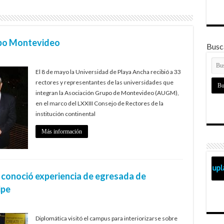
upo Montevideo
Busca
El 8 de mayo la Universidad de Playa Ancha recibió a 33
rectores y representantes de las universidades que
integran la Asociación Grupo de Montevideo (AUGM),
en el marco del LXXIII Consejo de Rectores de la
institución continental
Más información
conoció experiencia de egresada de
ipe
Diplomática visitó el campus para interiorizarse sobre