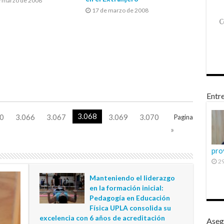
e marzo de 2008
17 de marzo de 2008
Entre
3.068
0
3.066
3.067
3.069
3.070
Pagina
»
pro
29
Manteniendo el liderazgo
en la formación inicial:
Pedagogía en Educación
Física UPLA consolida su
excelencia con 6 años de acreditación
Aseg