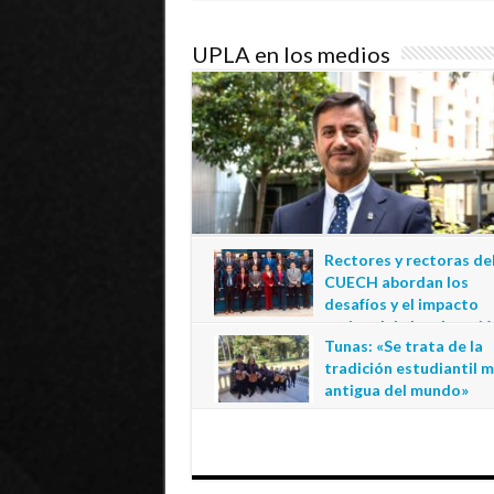
UPLA en los medios
Rectores y rectoras de
CUECH abordan los
desafíos y el impacto
regional de la educació
Tunas: «Se trata de la
estatal en Tarapacá
tradición estudiantil 
20 de julio de 2026
antigua del mundo»
1 de julio de 2026