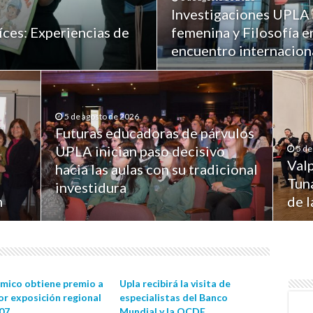
Investigaciones UPLA 
íces: Experiencias de
femenina y Filosofía e
encuentro internaciona
5 de agosto de 2026
Futuras educadoras de párvulos
UPLA inician paso decisivo
5 de
Valp
hacia las aulas con su tradicional
Tuna
investidura
n
de 
mico obtiene premio a
Upla recibirá la visita de
or exposición regional
especialistas del Banco
007
Mundial y la OCDE