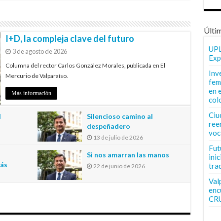
Últi
I+D, la compleja clave del futuro
UPL
3 de agosto de 2026
Exp
Columna del rector Carlos González Morales, publicada en El
Inv
Mercurio de Valparaíso.
fem
en 
Más información
col
Ciu
l
Silencioso camino al
ree
despeñadero
voc
13 de julio de 2026
n
Fut
Si nos amarran las manos
inic
más
tra
22 de junio de 2026
Val
enc
CR