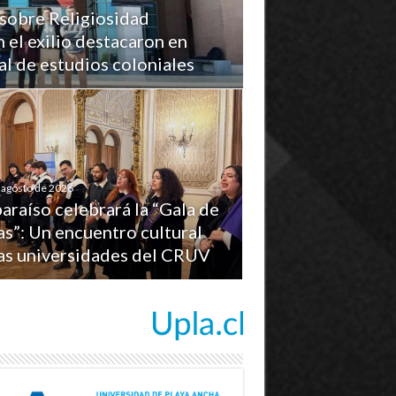
sobre Religiosidad
n el exilio destacaron en
l de estudios coloniales
 agosto de 2026
araíso celebrará la “Gala de
s”: Un encuentro cultural
las universidades del CRUV