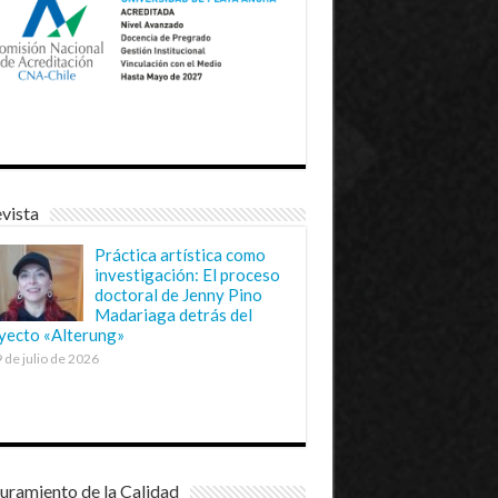
vista
Práctica artística como
investigación: El proceso
doctoral de Jenny Pino
Madariaga detrás del
yecto «Alterung»
 de julio de 2026
uramiento de la Calidad