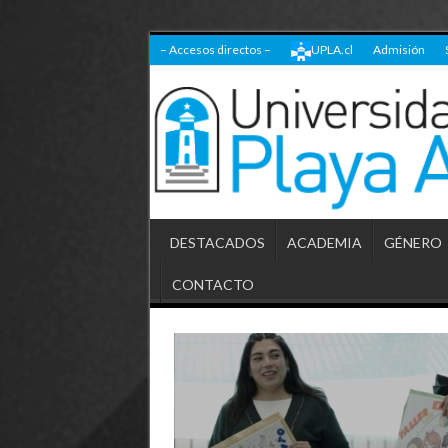
– Accesos directos –
UPLA.cl
Admisión
DESTACADOS
ACADEMIA
GÉNERO
CONTACTO