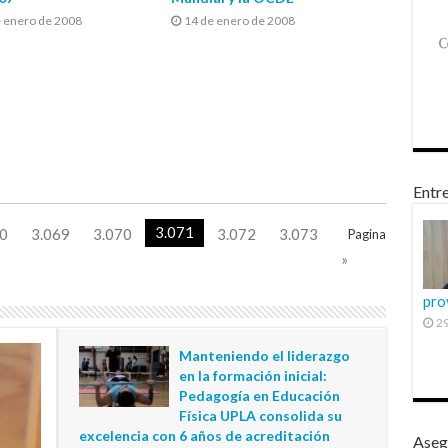
e enero de 2008
14 de enero de 2008
Entre
3.071
0
3.069
3.070
3.072
3.073
Pagina
»
pro
29
Manteniendo el liderazgo
en la formación inicial:
Pedagogía en Educación
Física UPLA consolida su
excelencia con 6 años de acreditación
Aseg