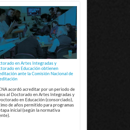
torado en Artes Integradas y
torado en Educación obtienen
editación ante la Comisión Nacional de
editación
CNA acordó acreditar por un periodo de
ños al Doctorado en Artes Integradas y
Doctorado en Educación (consorciado),
imo de años permitido para programas
etapa inicial (según la normativa
ente).