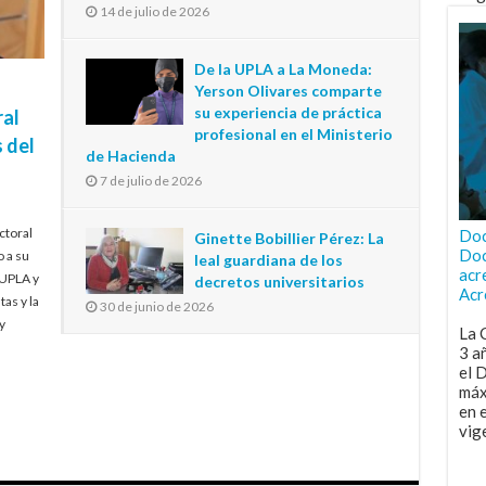
14 de julio de 2026
De la UPLA a La Moneda:
Yerson Olivares comparte
su experiencia de práctica
ral
profesional en el Ministerio
 del
de Hacienda
7 de julio de 2026
ctoral
Doc
Ginette Bobillier Pérez: La
Doc
o a su
leal guardiana de los
acr
 UPLA y
decretos universitarios
Acr
tas y la
30 de junio de 2026
y
La 
3 a
el 
máx
en 
vig