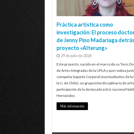
Práctica artística como
investigación: El proceso docto
de Jenny Pino Madariaga detrás
proyecto «Alterung»
29 de julio de 2026
Este proyecto, nacido en el marco de su Tesis Do
de Artes Integradas de la UPLA y que realiza junt
compañía Soporte Corporal (exestudiantes de la
la U. de Chile), un grupo interdisciplinario de artis
participación de la destacada actriz nacional Nald
Hernández.
Más información