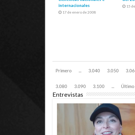
internacionales
15 d
17 de enero de 2008
Primero
...
3.040
3.050
3.06
3.080
3.090
3.100
...
Último
Entrevistas