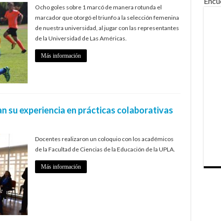
Encu
Ocho goles sobre 1 marcó de manera rotunda el
marcador que otorgó el triunfo a la selección femenina
de nuestra universidad, al jugar con las representantes
de la Universidad de Las Américas.
Más información
 su experiencia en prácticas colaborativas
Docentes realizaron un coloquio con los académicos
de la Facultad de Ciencias de la Educación de la UPLA.
Más información