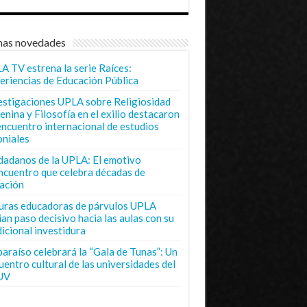
mas novedades
A TV estrena la serie Raíces:
eriencias de Educación Pública
estigaciones UPLA sobre Religiosidad
enina y Filosofía en el exilio destacaron
encuentro internacional de estudios
oniales
dadanos de la UPLA: El emotivo
ncuentro que celebra décadas de
ación
uras educadoras de párvulos UPLA
ian paso decisivo hacia las aulas con su
dicional investidura
paraíso celebrará la “Gala de Tunas”: Un
uentro cultural de las universidades del
UV