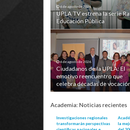
6 de agosto de 2026
UPLA TV estrena la serie Ra
Educación Pública
6 de agosto de 2026
Ciudadanos de la UPLA: El
emotivo reencuentro que
celebra décadas de vocació
Academia: Noticias recientes
Investigaciones regionales
Acadé
transformarán perspectivas
la mej
científicas nacionales e
del 2