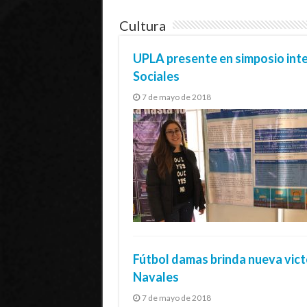
Cultura
UPLA presente en simposio inte
Sociales
7 de mayo de 2018
Fútbol damas brinda nueva vict
Navales
7 de mayo de 2018