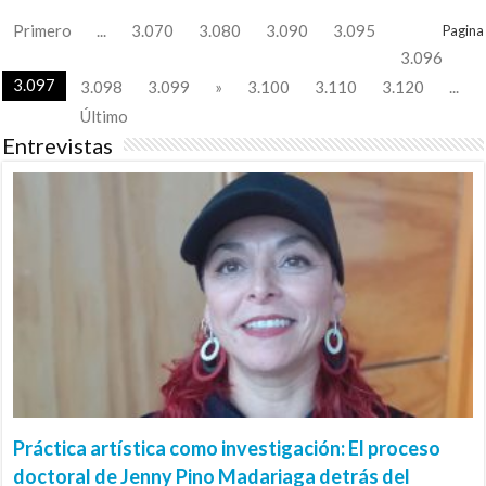
Primero
...
3.070
3.080
3.090
3.095
Pagina
3.096
3.097
3.098
3.099
»
3.100
3.110
3.120
...
Último
Entrevistas
Práctica artística como investigación: El proceso
doctoral de Jenny Pino Madariaga detrás del