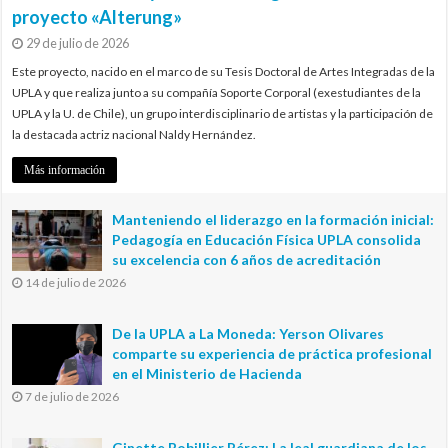
proyecto «Alterung»
29 de julio de 2026
Este proyecto, nacido en el marco de su Tesis Doctoral de Artes Integradas de la
UPLA y que realiza junto a su compañía Soporte Corporal (exestudiantes de la
UPLA y la U. de Chile), un grupo interdisciplinario de artistas y la participación de
la destacada actriz nacional Naldy Hernández.
Más información
Manteniendo el liderazgo en la formación inicial:
Pedagogía en Educación Física UPLA consolida
su excelencia con 6 años de acreditación
14 de julio de 2026
De la UPLA a La Moneda: Yerson Olivares
comparte su experiencia de práctica profesional
en el Ministerio de Hacienda
7 de julio de 2026
Ginette Bobillier Pérez: La leal guardiana de los