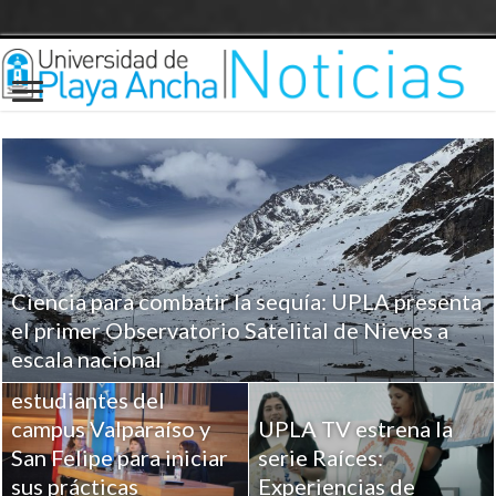
Ciencia para combatir la sequía: UPLA presenta
UPLA entrega
el primer Observatorio Satelital de Nieves a
herramientas clave a
escala nacional
más de 100
estudiantes del
campus Valparaíso y
UPLA TV estrena la
San Felipe para iniciar
serie Raíces:
sus prácticas
Experiencias de