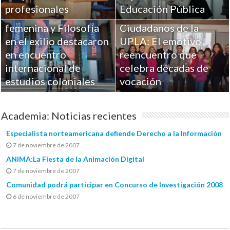
Investigaciones UPLA
profesionales
Educación Pública
sobre Religiosidad
femenina y Filosofía
Ciudadanos de la
en el exilio destacaron
UPLA: El emotivo
en encuentro
reencuentro que
internacional de
celebra décadas de
estudios coloniales
vocación
Academia: Noticias recientes
Especialista norteamericana defiende Derecho a la Información
7 de noviembre de 2007
ANIMA:La Fiesta de la Animación Digital
7 de noviembre de 2007
Comunidad podrá participar en Concurso de Investigación 2008
6 de noviembre de 2007