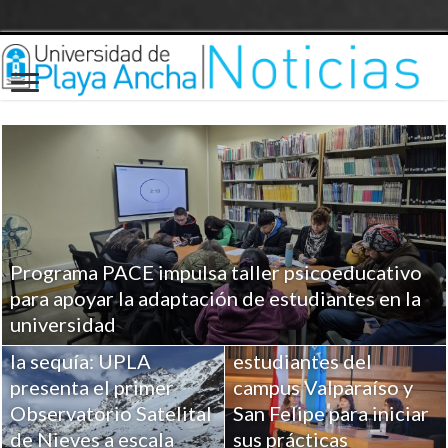
Programa PACE impulsa taller psicoeducativo
UPLA entrega
para apoyar la adaptación de estudiantes en la
herramientas clave a
universidad
Ciencia para combatir
más de 100
la sequía: UPLA
estudiantes del
presenta el primer
campus Valparaíso y
Observatorio Satelital
San Felipe para iniciar
de Nieves a escala
sus prácticas