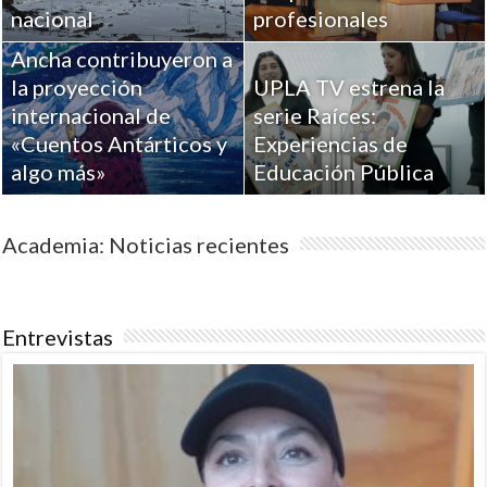
Académicos de la
nacional
profesionales
Universidad de Playa
Ancha contribuyeron a
la proyección
UPLA TV estrena la
internacional de
serie Raíces:
«Cuentos Antárticos y
Experiencias de
algo más»
Educación Pública
Academia: Noticias recientes
Entrevistas