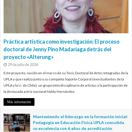
Práctica artística como investigación: El proceso
doctoral de Jenny Pino Madariaga detrás del
proyecto «Alterung»
29 de julio de 2026
Este proyecto, nacido en el marco de su Tesis Doctoral de Artes Integradas de la
UPLA y que realiza junto a su compañía Soporte Corporal (exestudiantes de la
UPLA y la U. de Chile), un grupo interdisciplinario de artistas y la participación de
la destacada actriz nacional Naldy Hernández.
Más información
Manteniendo el liderazgo en la formación inicial:
Pedagogía en Educación Física UPLA consolida
su excelencia con 6 años de acreditación