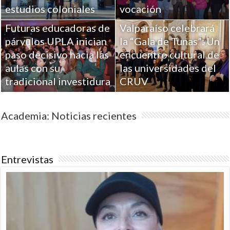
estudios coloniales
vocación
Futuras educadoras de
Valparaíso celebrará
párvulos UPLA inician
la “Gala de Tunas”: Un
paso decisivo hacia las
encuentro cultural de
aulas con su
las universidades del
tradicional investidura
CRUV
Academia: Noticias recientes
Entrevistas