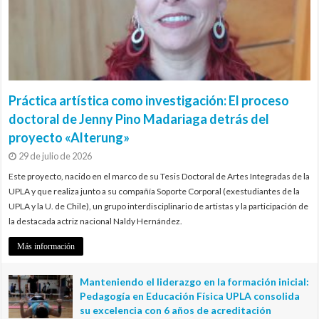
Práctica artística como investigación: El proceso
doctoral de Jenny Pino Madariaga detrás del
proyecto «Alterung»
29 de julio de 2026
Este proyecto, nacido en el marco de su Tesis Doctoral de Artes Integradas de la
UPLA y que realiza junto a su compañía Soporte Corporal (exestudiantes de la
UPLA y la U. de Chile), un grupo interdisciplinario de artistas y la participación de
la destacada actriz nacional Naldy Hernández.
Más información
Manteniendo el liderazgo en la formación inicial:
Pedagogía en Educación Física UPLA consolida
su excelencia con 6 años de acreditación