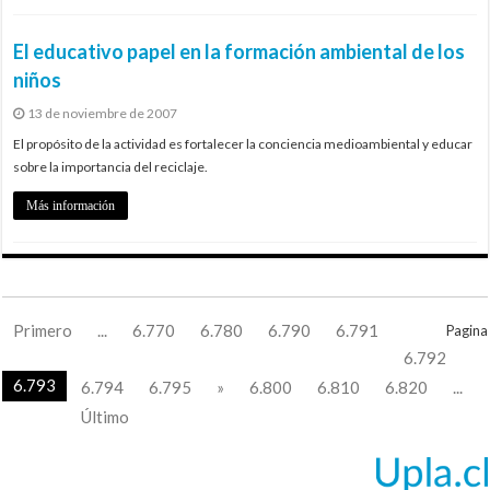
El educativo papel en la formación ambiental de los
niños
13 de noviembre de 2007
El propósito de la actividad es fortalecer la conciencia medioambiental y educar
sobre la importancia del reciclaje.
Más información
Primero
...
6.770
6.780
6.790
6.791
Pagina
6.792
6.793
6.794
6.795
»
6.800
6.810
6.820
...
Último