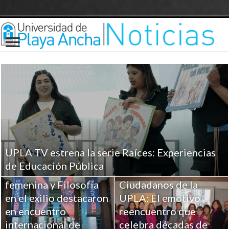
UPLA TV estrena la serie Raíces: Experiencias
Investigaciones UPLA
de Educación Pública
sobre Religiosidad
femenina y Filosofía
Ciudadanos de la
en el exilio destacaron
UPLA: El emotivo
en encuentro
reencuentro que
internacional de
celebra décadas de