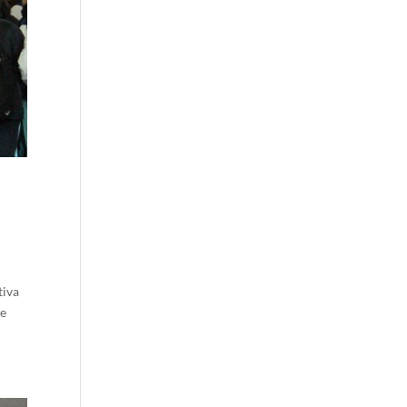
tiva
de