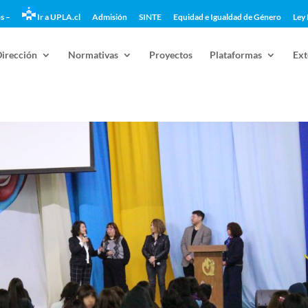
s –
Ir a UPLA.cl
Admisión
SINTE
Equidad e Igualdad de Género
Ley 
Dirección
Normativas
Proyectos
Plataformas
Ext