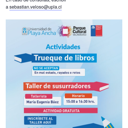
a
sebastian.veloso@upla.cl