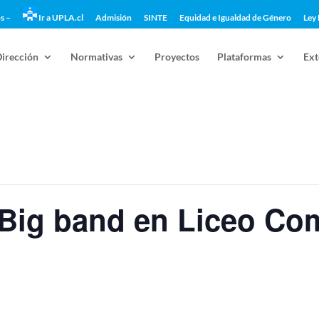
s –
Ir a UPLA.cl
Admisión
SINTE
Equidad e Igualdad de Género
Ley 
Dirección
Normativas
Proyectos
Plataformas
Ext
Big band en Liceo Com