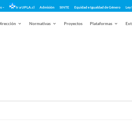
s –
Ir a UPLA.cl
Admisión
SINTE
Equidad e Igualdad de Género
Ley 
Dirección
Normativas
Proyectos
Plataformas
Ext