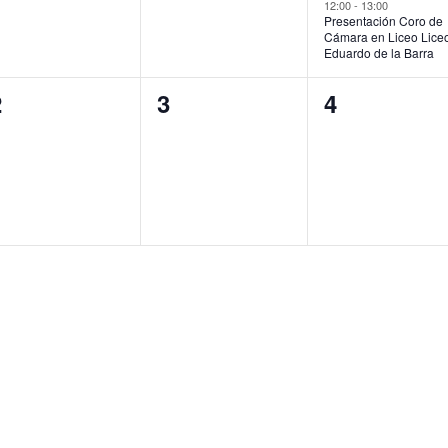
12:00
-
13:00
Presentación Coro de
Cámara en Liceo Lice
Eduardo de la Barra
0
0
0
2
3
4
ventos,
eventos,
eventos,