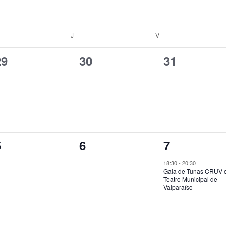
ÉRCOLES
J
JUEVES
V
VIERNES
0
0
0
29
30
31
ventos,
eventos,
eventos,
0
0
1
5
6
7
ventos,
eventos,
evento,
18:30
-
20:30
Gala de Tunas CRUV 
Teatro Municipal de
Valparaíso