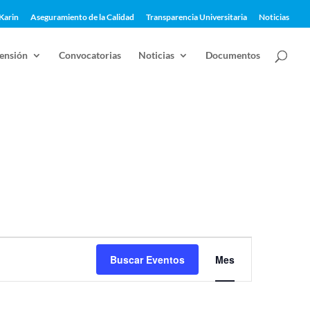
Karin
Aseguramiento de la Calidad
Transparencia Universitaria
Noticias
ensión
Convocatorias
Noticias
Documentos
Navegación
de
Buscar Eventos
Mes
vistas
de
Evento