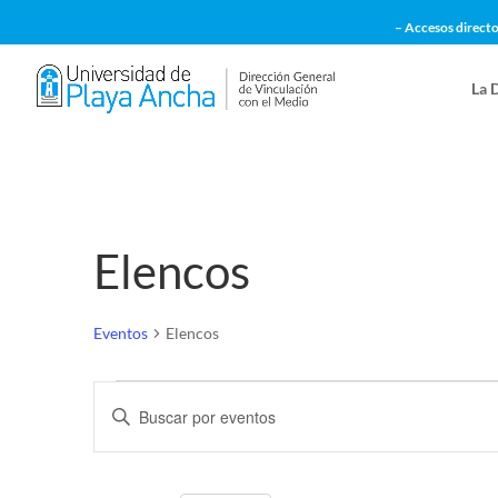
– Accesos directo
La 
Elencos
Eventos
Elencos
Eventos
Navegación
Introduce
de
la
búsqueda
palabra
y
clave.