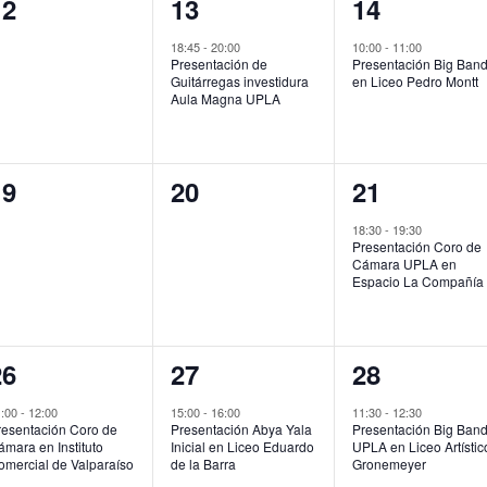
0
1
1
12
13
14
ventos,
evento,
evento,
18:45
-
20:00
10:00
-
11:00
Presentación de
Presentación Big Ban
Guitárregas investidura
en Liceo Pedro Montt
Aula Magna UPLA
0
0
1
19
20
21
ventos,
eventos,
evento,
18:30
-
19:30
Presentación Coro de
Cámara UPLA en
Espacio La Compañía
1
1
2
26
27
28
vento,
evento,
eventos,
1:00
-
12:00
15:00
-
16:00
11:30
-
12:30
resentación Coro de
Presentación Abya Yala
Presentación Big Ban
mara en Instituto
Inicial en Liceo Eduardo
UPLA en Liceo Artístic
omercial de Valparaíso
de la Barra
Gronemeyer