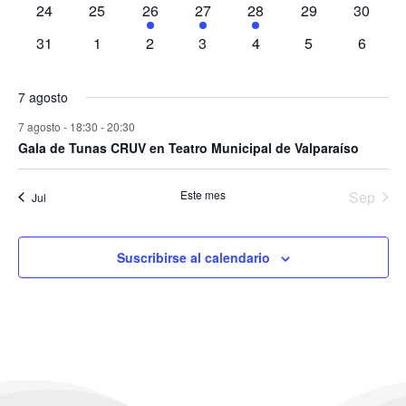
0
0
1
1
2
0
0
24
25
26
27
28
29
30
eventos
eventos
evento
evento
eventos
eventos
eventos
0
0
0
0
0
0
0
31
1
2
3
4
5
6
eventos
eventos
eventos
eventos
eventos
eventos
evento
7 agosto
7 agosto - 18:30
-
20:30
Gala de Tunas CRUV en Teatro Municipal de Valparaíso
Este mes
Sep
Jul
Suscribirse al calendario