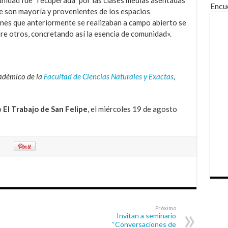
nidad fue “recuperada” por las clases medias asentadas
Encu
te son mayoría y provenientes de los espacios
ones que anteriormente se realizaban a campo abierto se
tre otros, concretando así la esencia de comunidad».
adémico de la
Facultad de Ciencias Naturales y Exactas
,
o
El Trabajo de San Felipe
, el miércoles 19 de agosto
Próximo
Invitan a seminario
“Conversaciones de