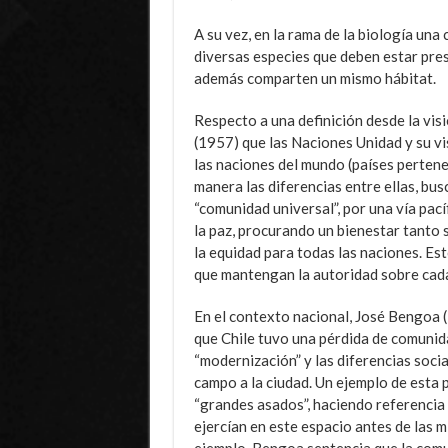
A su vez, en la rama de la biología un
diversas especies que deben estar pres
además comparten un mismo hábitat.
Respecto a una definición desde la visi
(1957) que las Naciones Unidad y su vis
las naciones del mundo (países pertene
manera las diferencias entre ellas, bu
“comunidad universal”, por una vía pac
la paz, procurando un bienestar tanto 
la equidad para todas las naciones. Est
que mantengan la autoridad sobre cada
En el contexto nacional, José Bengoa (
que Chile tuvo una pérdida de comunida
“modernización” y las diferencias soci
campo a la ciudad. Un ejemplo de esta 
“grandes asados”, haciendo referencia a
ejercían en este espacio antes de las 