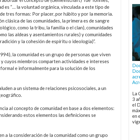
n abordar el concepto de (Gemeinschaft) fue Tönnies,
d es “… la voluntad orgánica, vinculada a este tipo de
de tres formas: Por placer, por hábito y por la memoria.
ón clásica de las comunidades, la primera es de sangre
iológico, como la tribu, la familia o el clan), comunidades
como las aldeas y asentamientos rurales) y comunidades
tradición y la cohesión de espíritu o ideología)”.
1994), la comunidad es un grupo de personas que viven
 y cuyos miembros comparten actividades e intereses
Doc
ormal e informalmente para la solución de los
Doc
acr
Acr
aluden a un sistema de relaciones psicosociales, a un
La 
eográfico.
3 a
el 
encia al concepto de comunidad en base a dos elementos:
máx
onsiderando estos elementos las definiciones se
en 
vig
ren a la consideración de la comunidad como un grupo