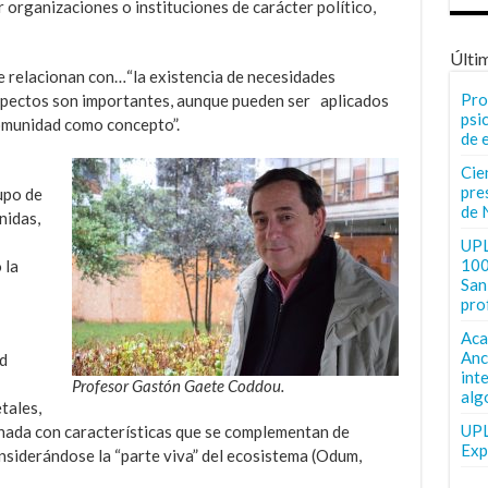
organizaciones o instituciones de carácter político,
Últi
se relacionan con…“la existencia de necesidades
Pro
spectos son importantes, aunque pueden ser aplicados
psi
comunidad como concepto”.
de 
Cie
pre
upo de
de 
nidas,
UPL
100
 la
San 
pro
Aca
Anc
d
int
Profesor Gastón Gaete Coddou.
alg
tales,
UPL
inada con características que se complementan de
Exp
nsiderándose la “parte viva” del ecosistema (Odum,