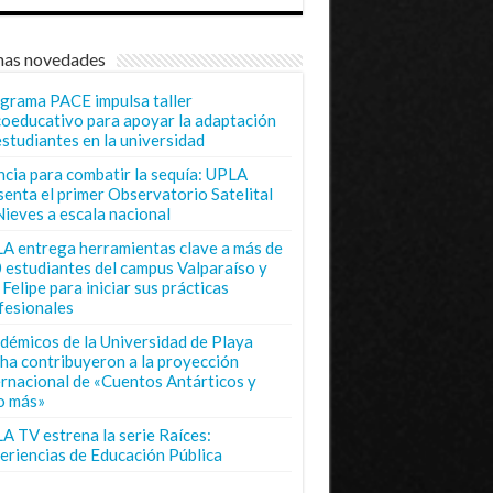
mas novedades
grama PACE impulsa taller
coeducativo para apoyar la adaptación
estudiantes en la universidad
ncia para combatir la sequía: UPLA
senta el primer Observatorio Satelital
Nieves a escala nacional
A entrega herramientas clave a más de
 estudiantes del campus Valparaíso y
Felipe para iniciar sus prácticas
fesionales
démicos de la Universidad de Playa
ha contribuyeron a la proyección
ernacional de «Cuentos Antárticos y
o más»
A TV estrena la serie Raíces:
eriencias de Educación Pública