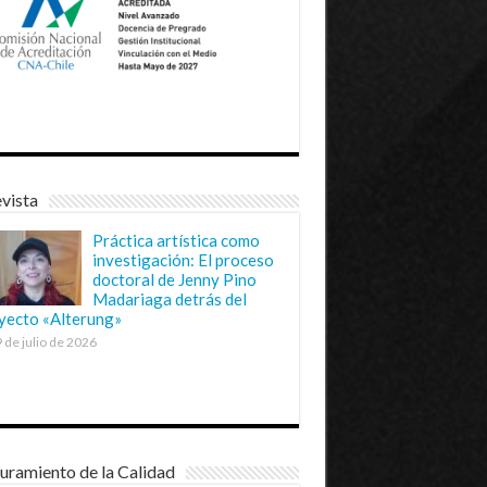
vista
Práctica artística como
investigación: El proceso
doctoral de Jenny Pino
Madariaga detrás del
yecto «Alterung»
 de julio de 2026
uramiento de la Calidad