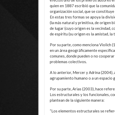
efectos uno de los primeros autores e
quien en 1887 escribió que la comunida
organización social, que se constituye 
En estas tres formas se apoya la divisi
(la más natural y primitiva, de origen b
de lugar (cuyo origen es la vecindad, 
de espíritu (su origen es la amistad, la 
Por su parte, como menciona Violich (
en un área geográficamente específica
comunes, donde pueden o no cooperar f
problemas colectivos.
A lo anterior, Mercer y Adrina (2004), 
agrupamiento humano o a un espacio g
Por su parte, Arias (2003), hace refer
Los estructurales y los funcionales, c
plantean de la siguiente manera:
“Los elementos estructurales se refie