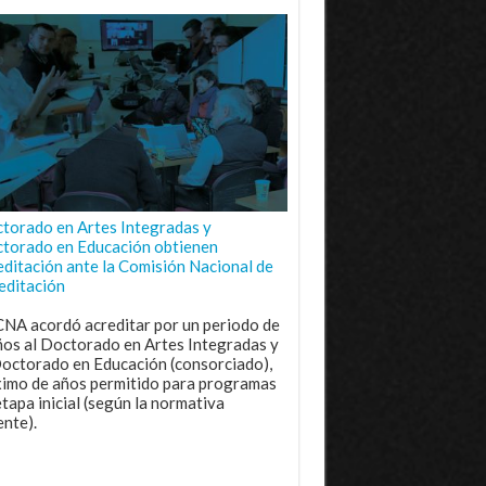
torado en Artes Integradas y
torado en Educación obtienen
editación ante la Comisión Nacional de
editación
CNA acordó acreditar por un periodo de
ños al Doctorado en Artes Integradas y
Doctorado en Educación (consorciado),
imo de años permitido para programas
etapa inicial (según la normativa
ente).