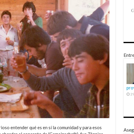
Entre
pro
29
erioso entender qué es en sí la comunidad y para esos
Aseg