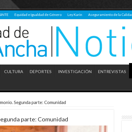
SINTE
Equidad e Igualdad de Género
Ley Karin
Aseguramiento de la Calida
CULTURA
DEPORTES
INVESTIGACIÓN
ENTREVISTAS
rimonio. Segunda parte: Comunidad
 Segunda parte: Comunidad