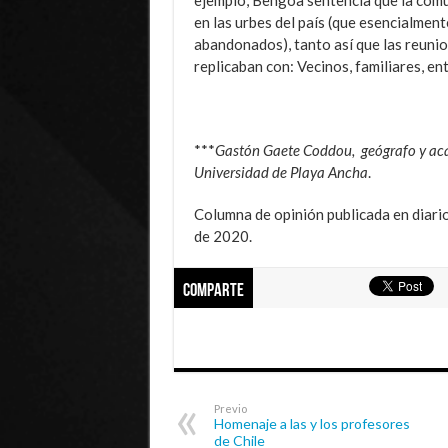
ejemplo, Bengoa sentencia que la comu
en las urbes del país (que esencialmen
abandonados), tanto así que las reuni
replicaban con: Vecinos, familiares, en
***
Gastón Gaete Coddou, geógrafo y ac
Universidad de Playa Ancha
.
Columna de opinión publicada en diari
de 2020.
Comparte
Previo
Homenaje a las y los profesores
de Chile