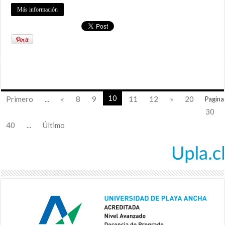
Más información
10
Primero
...
«
8
9
11
12
»
20
Pagina
30
40
...
Último