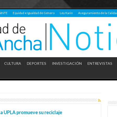
SINTE
Equidad e Igualdad de Género
Ley Karin
Aseguramiento de la Calida
CULTURA
DEPORTES
INVESTIGACIÓN
ENTREVISTAS
 la UPLA promueve su reciclaje