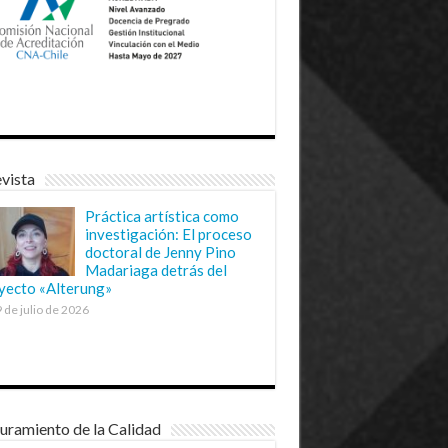
vista
Práctica artística como
investigación: El proceso
doctoral de Jenny Pino
Madariaga detrás del
yecto «Alterung»
 de julio de 2026
uramiento de la Calidad