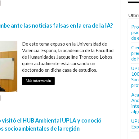
Últi
e ante las noticias falsas en la era de la IA?
Pro
psi
de 
De este tema expuso en la Universidad de
Cie
Valencia, España, la académica de la Facultad
pre
de Humanidades Jacqueline Troncoso Lobos,
de 
quien actualmente está cursando un
UPL
doctorado en dicha casa de estudios.
100
San 
Más información
pro
Aca
Anc
int
alg
o visitó el HUB Ambiental UPLA y conoció
UPL
Exp
s socioambientales de la región