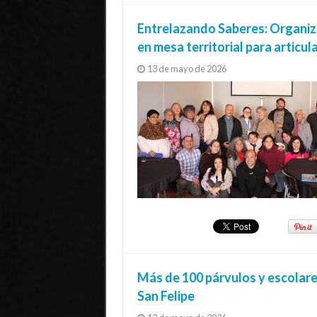
Entrelazando Saberes: Organiza
en mesa territorial para articul
13 de mayo de 2026
Más de 100 párvulos y escolares
San Felipe