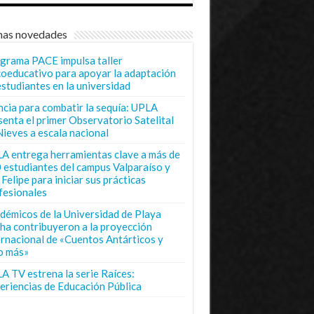
mas novedades
grama PACE impulsa taller
coeducativo para apoyar la adaptación
estudiantes en la universidad
ncia para combatir la sequía: UPLA
senta el primer Observatorio Satelital
Nieves a escala nacional
A entrega herramientas clave a más de
 estudiantes del campus Valparaíso y
Felipe para iniciar sus prácticas
fesionales
démicos de la Universidad de Playa
ha contribuyeron a la proyección
ernacional de «Cuentos Antárticos y
o más»
A TV estrena la serie Raíces:
eriencias de Educación Pública