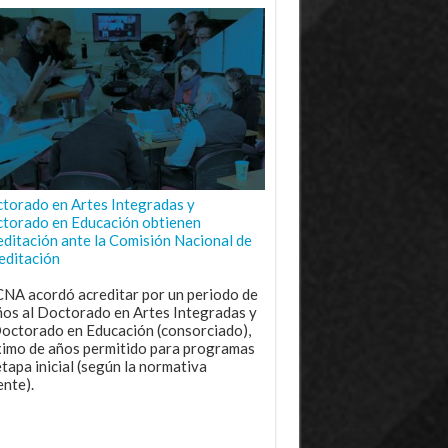
torado en Artes Integradas y
torado en Educación obtienen
editación ante la Comisión Nacional de
editación
CNA acordó acreditar por un periodo de
ños al Doctorado en Artes Integradas y
Doctorado en Educación (consorciado),
imo de años permitido para programas
etapa inicial (según la normativa
ente).