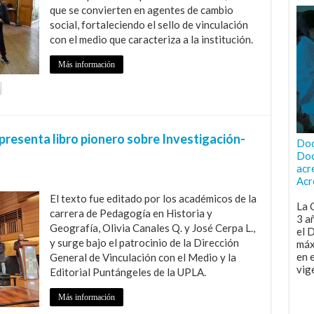
que se convierten en agentes de cambio
social, fortaleciendo el sello de vinculación
con el medio que caracteriza a la institución.
Más información
presenta libro pionero sobre Investigación-
Doc
Doc
acr
Acr
El texto fue editado por los académicos de la
La 
carrera de Pedagogía en Historia y
3 a
Geografía, Olivia Canales Q. y José Cerpa L.,
el 
y surge bajo el patrocinio de la Dirección
máx
en 
General de Vinculación con el Medio y la
vig
Editorial Puntángeles de la UPLA.
Más información