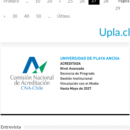
27
Primero
...
10
20
«
25
26
28
Pagina
29
»
30
40
50
...
Último
Entrevista