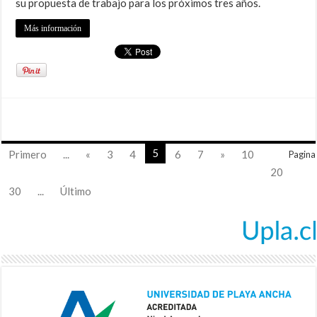
su propuesta de trabajo para los próximos tres años.
Más información
5
Primero
...
«
3
4
6
7
»
10
Pagina
20
30
...
Último