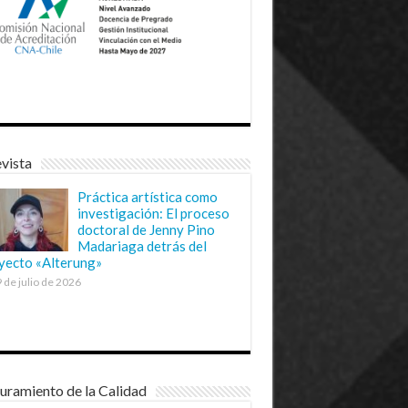
vista
Práctica artística como
investigación: El proceso
doctoral de Jenny Pino
Madariaga detrás del
yecto «Alterung»
 de julio de 2026
uramiento de la Calidad