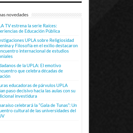
mas novedades
A TV estrena la serie Raíces:
eriencias de Educación Pública
estigaciones UPLA sobre Religiosidad
enina y Filosofía en el exilio destacaron
encuentro internacional de estudios
oniales
dadanos de la UPLA: El emotivo
ncuentro que celebra décadas de
ación
uras educadoras de párvulos UPLA
ian paso decisivo hacia las aulas con su
dicional investidura
paraíso celebrará la “Gala de Tunas”: Un
uentro cultural de las universidades del
UV