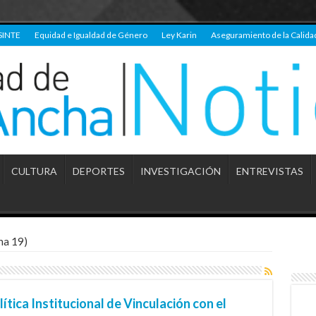
SINTE
Equidad e Igualdad de Género
Ley Karin
Aseguramiento de la Calida
CULTURA
DEPORTES
INVESTIGACIÓN
ENTREVISTAS
na 19)
ítica Institucional de Vinculación con el