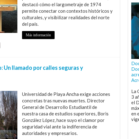
destacó cómo el largometraje de 1974
permite conectar con contextos históricos y
culturales, y visibilizar realidades del norte
del país.
Más información
Doc
: Un llamado por calles seguras y
Doc
acr
Acr
La 
Universidad de Playa Ancha exige acciones
3 a
concretas tras nuevas muertes. Director
el 
General de Desarrollo Estudiantil de
máx
nuestra casa de estudios superiores, Boris
en 
vig
González López, hace suyo el clamor por
seguridad vial ante la indiferencia de
autoridades y empresarios.