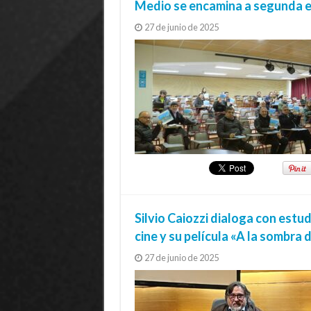
Medio se encamina a segunda 
27 de junio de 2025
Silvio Caiozzi dialoga con estu
cine y su película «A la sombra d
27 de junio de 2025