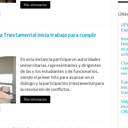
Más información
Últi
UPL
Exp
Triestamental inicia trabajo para cumplir
Inv
fem
en 
col
En esta instancia participaron autoridades
Ciu
universitarias, representantes y dirigentes
ree
de las y los estudiantes y de funcionarios,
voc
siendo el primer hito para avanzar en el
Fut
diálogo y la participación triestamental para
inic
la resolución de conflictos.
tra
Más información
Val
enc
CR