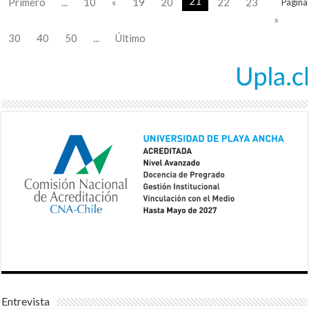
21
Primero
...
10
«
19
20
22
23
Pagina
»
30
40
50
...
Último
Entrevista