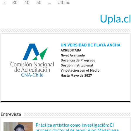
»
30
40
50
...
Último
Entrevista
Práctica artística como investigación: El
proceso doctoral de Jenny Pino Madariaga