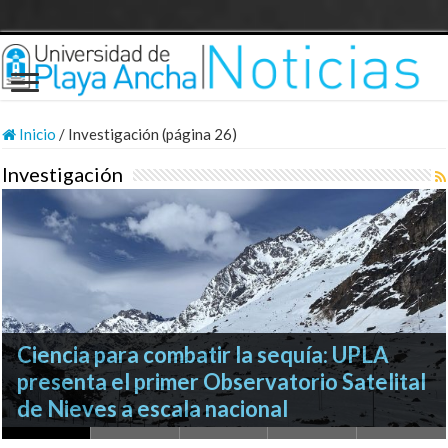
Inicio
/
Investigación (página 26)
Investigación
Investigaciones UPLA sobre Religiosidad
Ciencia para combatir la sequía: UPLA
femenina y Filosofía en el exilio
Investigador UPLA participó en histórica
presenta el primer Observatorio Satelital
destacaron en encuentro internacional
Conferencia Internacional de Estudios
Curso impulsó el liderazgo científico en el