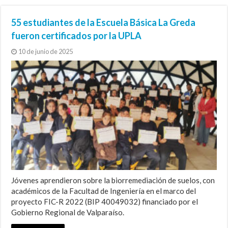
de Nieves a escala nacional
de estudios coloniales
Indígenas
XLV Congreso de Ciencias del Mar
I+D, la compleja clave del futuro
55 estudiantes de la Escuela Básica La Greda
fueron certificados por la UPLA
10 de junio de 2025
Jóvenes aprendieron sobre la biorremediación de suelos, con
académicos de la Facultad de Ingeniería en el marco del
proyecto FIC-R 2022 (BIP 40049032) financiado por el
Gobierno Regional de Valparaíso.