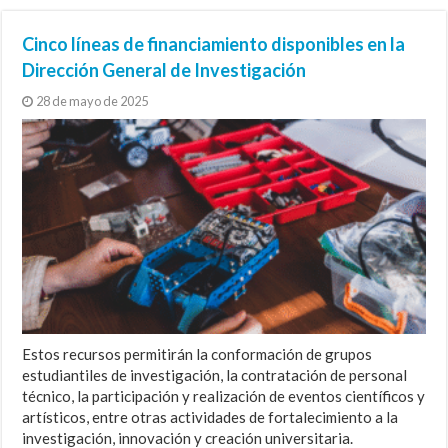
presenta el primer Observatorio Satelital
destacaron en encuentro internacional
Conferencia Internacional de Estudios
Curso impulsó el liderazgo científico en el
de Nieves a escala nacional
de estudios coloniales
Indígenas
XLV Congreso de Ciencias del Mar
I+D, la compleja clave del futuro
Cinco líneas de financiamiento disponibles en la
Dirección General de Investigación
28 de mayo de 2025
Estos recursos permitirán la conformación de grupos
estudiantiles de investigación, la contratación de personal
técnico, la participación y realización de eventos científicos y
artísticos, entre otras actividades de fortalecimiento a la
investigación, innovación y creación universitaria.