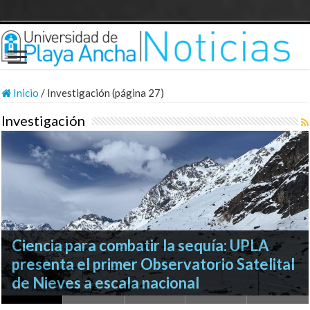
Inicio
/
Investigación (página 27)
Investigación
Investigaciones UPLA sobre Religiosidad
Ciencia para combatir la sequía: UPLA
femenina y Filosofía en el exilio
Investigador UPLA participó en histórica