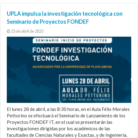
Ciencia para combatir la sequía: UPLA
femenina y Filosofía en el exilio
Investigador UPLA participó en histórica
UPLA impulsa la investigación tecnológica con
presenta el primer Observatorio Satelital
destacaron en encuentro internacional
Conferencia Internacional de Estudios
Curso impulsó el liderazgo científico en el
Seminario de Proyectos FONDEF
de Nieves a escala nacional
de estudios coloniales
Indígenas
XLV Congreso de Ciencias del Mar
I+D, la compleja clave del futuro
25 de abril de 2025
El lunes 28 de abril, a las 8:30 horas, en el Aula Félix Morales
Pettorino se efectuará el Seminario de Lanzamiento de los
Proyectos FONDEF IT, en el cual se presentarán las
investigaciones dirigidas por los académicos de las
facultades de Ciencias Naturales y Exactas, y de Ingeniería,