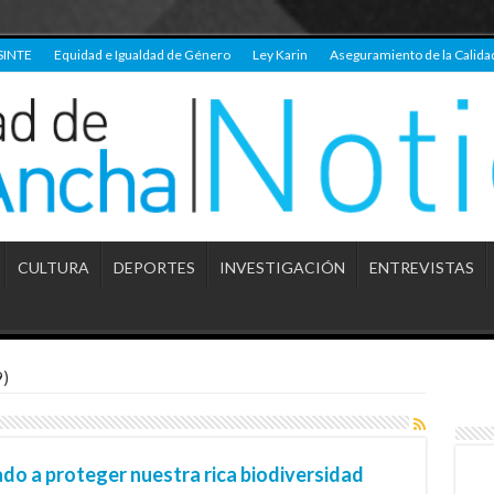
SINTE
Equidad e Igualdad de Género
Ley Karin
Aseguramiento de la Calida
CULTURA
DEPORTES
INVESTIGACIÓN
ENTREVISTAS
9)
ado a proteger nuestra rica biodiversidad