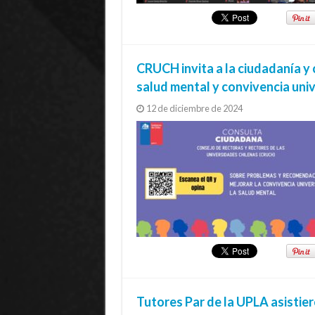
CRUCH invita a la ciudadanía y
salud mental y convivencia univ
12 de diciembre de 2024
Tutores Par de la UPLA asistier