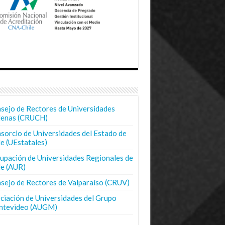
sejo de Rectores de Universidades
lenas (CRUCH)
sorcio de Universidades del Estado de
le (UEstatales)
upación de Universidades Regionales de
le (AUR)
sejo de Rectores de Valparaíso (CRUV)
ciación de Universidades del Grupo
tevideo (AUGM)