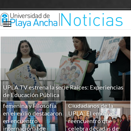
UPLA TV estrena la serie Raíces: Experiencias
Investigaciones UPLA
de Educación Pública
sobre Religiosidad
femenina y Filosofía
Ciudadanos de la
en el exilio destacaron
UPLA: El emotivo
en encuentro
reencuentro que
internacional de
celebra décadas de