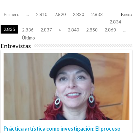
Primero
...
2.810
2.820
2.830
2.833
Pagina
2.834
2.835
2.836
2.837
»
2.840
2.850
2.860
...
Último
Entrevistas
Práctica artística como investigación: El proceso