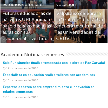
estudios coloniales
vocación
Futuras educadoras de
Valparaíso celebrará
párvulos UPLA inician
la “Gala de Tunas”: Un
paso decisivo hacia las
encuentro cultural de
aulas con su
las universidades del
tradicional investidura
CRUV
Academia: Noticias recientes
Sala Puntángeles finaliza temporada con la obra de Paz Carvajal
17 de diciembre de 2010
Especialista en educación realiza talleres con académicos
15 de diciembre de 2010
Expertos debaten sobre emprendimiento e innovación en
edades tempranas
15 de diciembre de 2010