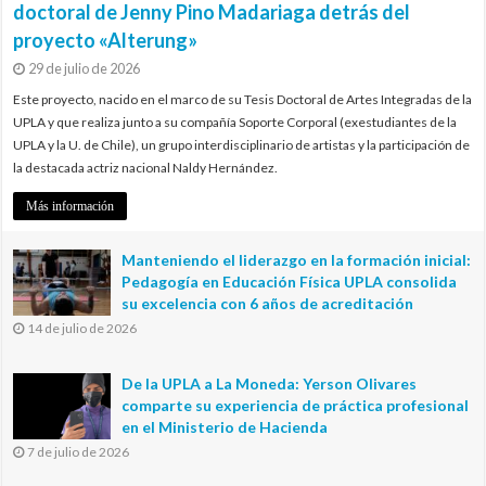
doctoral de Jenny Pino Madariaga detrás del
proyecto «Alterung»
29 de julio de 2026
Este proyecto, nacido en el marco de su Tesis Doctoral de Artes Integradas de la
UPLA y que realiza junto a su compañía Soporte Corporal (exestudiantes de la
UPLA y la U. de Chile), un grupo interdisciplinario de artistas y la participación de
la destacada actriz nacional Naldy Hernández.
Más información
Manteniendo el liderazgo en la formación inicial:
Pedagogía en Educación Física UPLA consolida
su excelencia con 6 años de acreditación
14 de julio de 2026
De la UPLA a La Moneda: Yerson Olivares
comparte su experiencia de práctica profesional
en el Ministerio de Hacienda
7 de julio de 2026