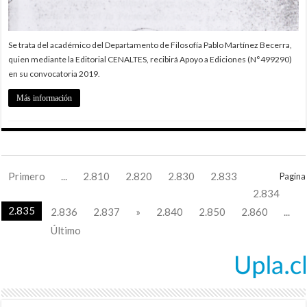
Se trata del académico del Departamento de Filosofía Pablo Martínez Becerra,
quien mediante la Editorial CENALTES, recibirá Apoyo a Ediciones (N°499290)
en su convocatoria 2019.
Más información
Primero
...
2.810
2.820
2.830
2.833
Pagina
2.834
2.835
2.836
2.837
»
2.840
2.850
2.860
...
Último