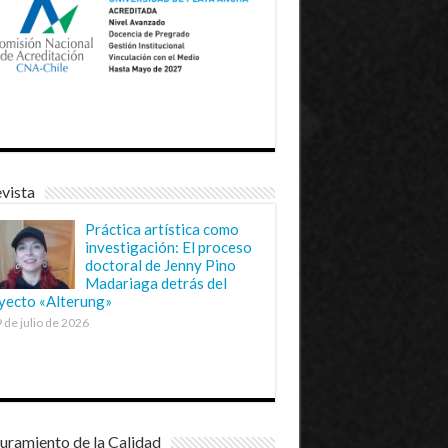
vista
Práctica artística como
investigación: El proceso
doctoral de Jenny Pino
Madariaga detrás del
yecto «Alterung»
 de julio de 2026
uramiento de la Calidad