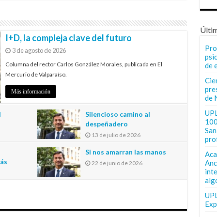
Últi
I+D, la compleja clave del futuro
Pro
3 de agosto de 2026
psi
Columna del rector Carlos González Morales, publicada en El
de 
Mercurio de Valparaíso.
Cie
pre
Más información
de 
UPL
l
Silencioso camino al
100
despeñadero
San 
13 de julio de 2026
pro
n
Si nos amarran las manos
Aca
más
Anc
22 de junio de 2026
int
alg
UPL
Exp