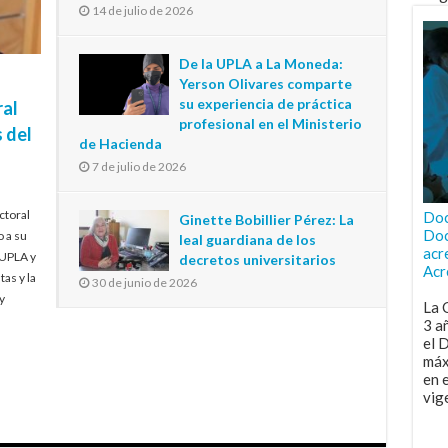
14 de julio de 2026
De la UPLA a La Moneda:
Yerson Olivares comparte
su experiencia de práctica
ral
profesional en el Ministerio
 del
de Hacienda
7 de julio de 2026
ctoral
Doc
Ginette Bobillier Pérez: La
Doc
o a su
leal guardiana de los
acr
 UPLA y
decretos universitarios
Acr
tas y la
30 de junio de 2026
y
La 
3 a
el 
máx
en 
vig