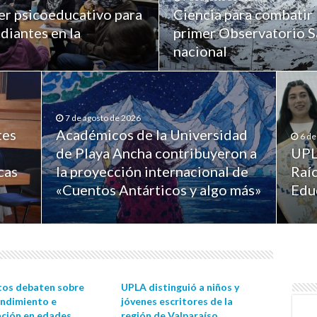
er psicoeducativo para
Ciencia para combatir 
diantes en la
primer Observatorio Sa
nacional
7 de agosto de 2026
tes
Académicos de la Universidad
6 de
de Playa Ancha contribuyeron a
UPL
cas
la proyección internacional de
Raíc
«Cuentos Antárticos y algo más»
Edu
tos debaten sobre
UPLA distinguió a niños y
ndimiento e
jóvenes escritores de la
ación en edades
región de Valparaíso