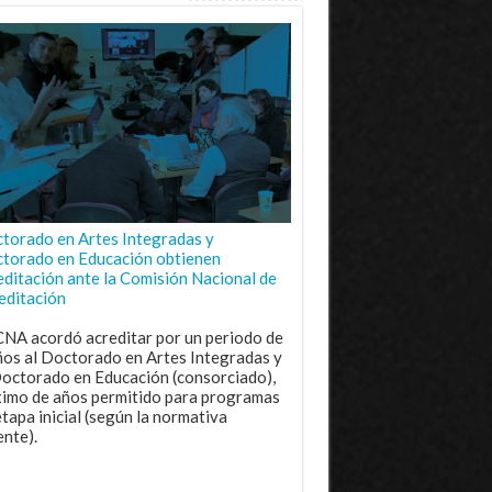
torado en Artes Integradas y
torado en Educación obtienen
editación ante la Comisión Nacional de
editación
CNA acordó acreditar por un periodo de
ños al Doctorado en Artes Integradas y
Doctorado en Educación (consorciado),
imo de años permitido para programas
etapa inicial (según la normativa
ente).