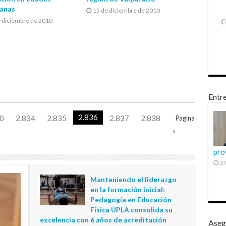
anas
15 de diciembre de 2010
e diciembre de 2010
Entre
2.836
0
2.834
2.835
2.837
2.838
Pagina
»
pro
29
Manteniendo el liderazgo
en la formación inicial:
Pedagogía en Educación
Física UPLA consolida su
excelencia con 6 años de acreditación
Aseg