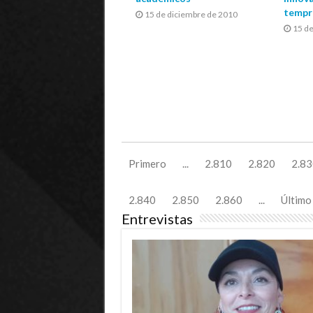
tempr
15 de diciembre de 2010
15 d
Primero
...
2.810
2.820
2.83
2.840
2.850
2.860
...
Último
Entrevistas