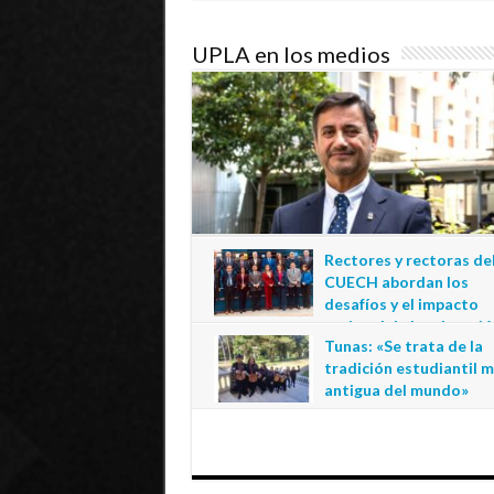
UPLA en los medios
Rectores y rectoras de
CUECH abordan los
desafíos y el impacto
regional de la educació
Tunas: «Se trata de la
estatal en Tarapacá
tradición estudiantil 
20 de julio de 2026
antigua del mundo»
1 de julio de 2026