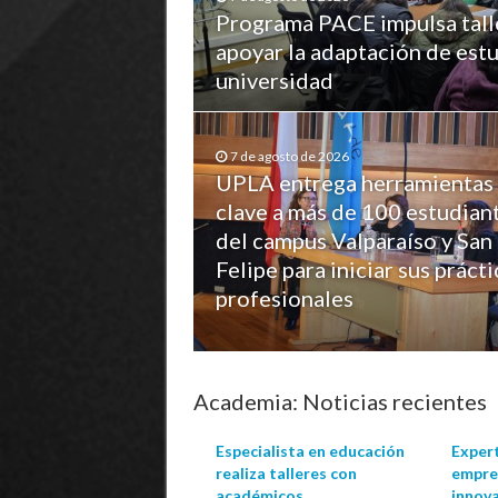
Programa PACE impulsa tall
apoyar la adaptación de estu
universidad
7 de agosto de 2026
UPLA entrega herramientas
clave a más de 100 estudian
del campus Valparaíso y San
Felipe para iniciar sus prácti
profesionales
Academia: Noticias recientes
Especialista en educación
Exper
realiza talleres con
empre
académicos
innov