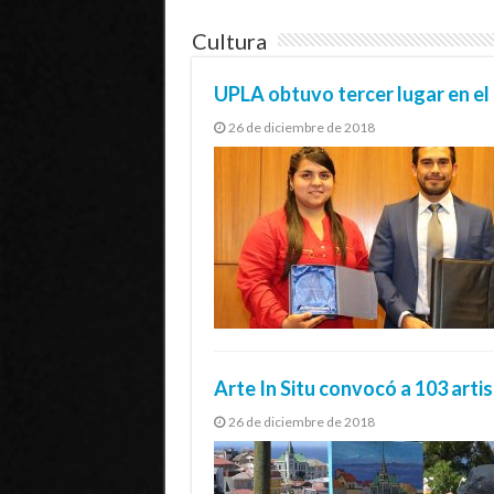
Cultura
UPLA obtuvo tercer lugar en e
26 de diciembre de 2018
Arte In Situ convocó a 103 arti
26 de diciembre de 2018