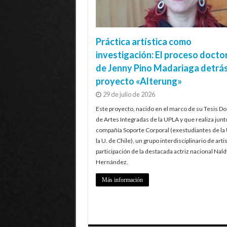
Práctica artística como
investigación: El proceso docto
de Jenny Pino Madariaga detrás
proyecto «Alterung»
29 de julio de 2026
Este proyecto, nacido en el marco de su Tesis Do
de Artes Integradas de la UPLA y que realiza junt
compañía Soporte Corporal (exestudiantes de la
la U. de Chile), un grupo interdisciplinario de artis
participación de la destacada actriz nacional Nald
Hernández.
Más información