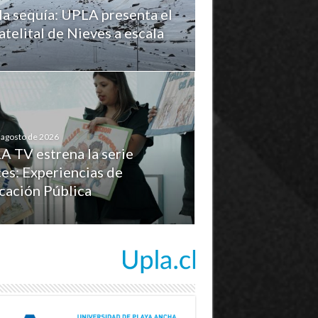
la sequía: UPLA presenta el
telital de Nieves a escala
 agosto de 2026
A TV estrena la serie
es: Experiencias de
cación Pública