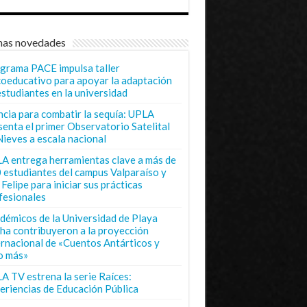
mas novedades
grama PACE impulsa taller
coeducativo para apoyar la adaptación
estudiantes en la universidad
ncia para combatir la sequía: UPLA
senta el primer Observatorio Satelital
Nieves a escala nacional
A entrega herramientas clave a más de
 estudiantes del campus Valparaíso y
Felipe para iniciar sus prácticas
fesionales
démicos de la Universidad de Playa
ha contribuyeron a la proyección
ernacional de «Cuentos Antárticos y
o más»
A TV estrena la serie Raíces:
eriencias de Educación Pública