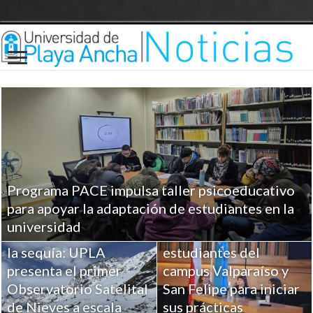
Programa PACE impulsa taller psicoeducativo
UPLA entrega
para apoyar la adaptación de estudiantes en la
herramientas clave a
universidad
Ciencia para combatir
más de 100
la sequía: UPLA
estudiantes del
presenta el primer
campus Valparaíso y
Observatorio Satelital
San Felipe para iniciar
de Nieves a escala
sus prácticas