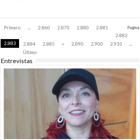
Primero
...
2.860
2.870
2.880
2.881
Pagina
2.882
2.883
2.884
2.885
»
2.890
2.900
2.910
...
Último
Entrevistas