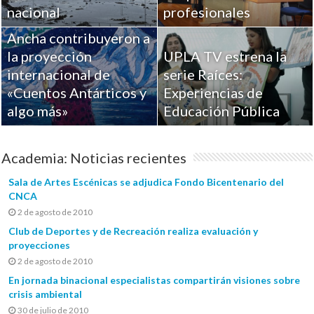
Académicos de la
nacional
profesionales
Universidad de Playa
Ancha contribuyeron a
la proyección
UPLA TV estrena la
internacional de
serie Raíces:
«Cuentos Antárticos y
Experiencias de
algo más»
Educación Pública
Academia: Noticias recientes
Sala de Artes Escénicas se adjudica Fondo Bicentenario del
CNCA
2 de agosto de 2010
Club de Deportes y de Recreación realiza evaluación y
proyecciones
2 de agosto de 2010
En jornada binacional especialistas compartirán visiones sobre
crisis ambiental
30 de julio de 2010