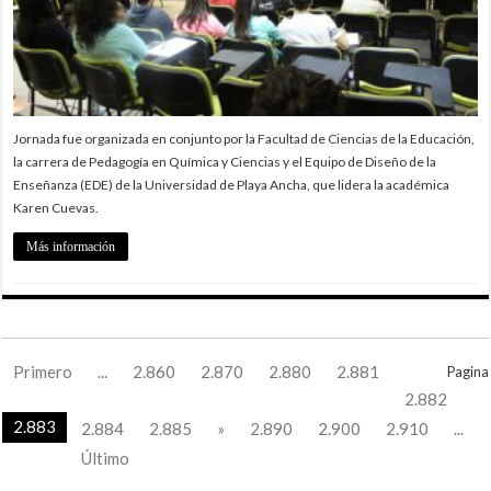
Jornada fue organizada en conjunto por la Facultad de Ciencias de la Educación,
la carrera de Pedagogía en Química y Ciencias y el Equipo de Diseño de la
Enseñanza (EDE) de la Universidad de Playa Ancha, que lidera la académica
Karen Cuevas.
Más información
Primero
...
2.860
2.870
2.880
2.881
Pagina
2.882
2.883
2.884
2.885
»
2.890
2.900
2.910
...
Último