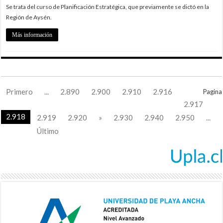
Se trata del curso de Planificación Estratégica, que previamente se dictó en la
Región de Aysén.
Más información
Primero
...
2.890
2.900
2.910
2.916
Pagina
2.917
2.918
2.919
2.920
»
2.930
2.940
2.950
...
Último