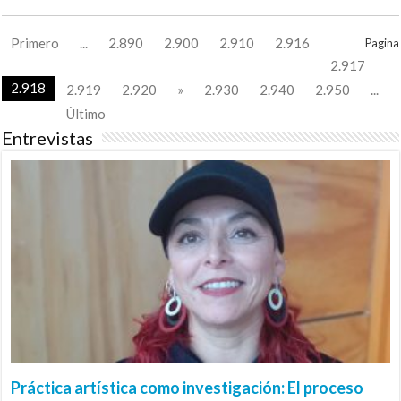
Primero
...
2.890
2.900
2.910
2.916
Pagina
2.917
2.918
2.919
2.920
»
2.930
2.940
2.950
...
Último
Entrevistas
Práctica artística como investigación: El proceso