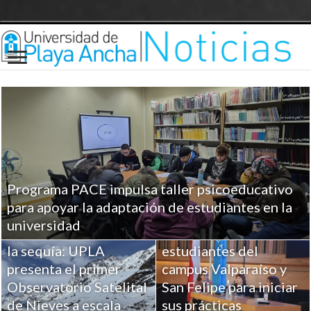
Programa PACE impulsa taller psicoeducativo
UPLA entrega
para apoyar la adaptación de estudiantes en la
herramientas clave a
universidad
Ciencia para combatir
más de 100
la sequía: UPLA
estudiantes del
presenta el primer
campus Valparaíso y
Observatorio Satelital
San Felipe para iniciar
de Nieves a escala
sus prácticas