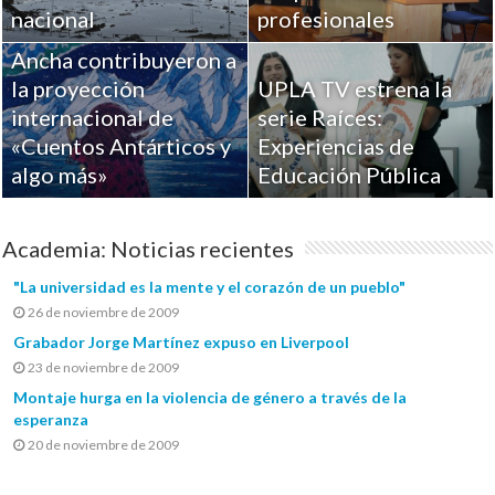
Académicos de la
nacional
profesionales
Universidad de Playa
Ancha contribuyeron a
la proyección
UPLA TV estrena la
internacional de
serie Raíces:
«Cuentos Antárticos y
Experiencias de
algo más»
Educación Pública
Academia: Noticias recientes
"La universidad es la mente y el corazón de un pueblo"
26 de noviembre de 2009
Grabador Jorge Martínez expuso en Liverpool
23 de noviembre de 2009
Montaje hurga en la violencia de género a través de la
esperanza
20 de noviembre de 2009