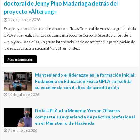
doctoral de Jenny Pino Madariaga detrás del
proyecto «Alterung»
29 de julio de 2026
Este proyecto, nacido en el marco de su Tesis Doctoral de Artes Integradas de la
UPLA y que realiza junto a su compañía Soporte Corporal (exestudiantes de la
UPLA y la U. de Chile), un grupo interdisciplinario de artistas y la participación de
la destacada actriz nacional Naldy Hernández.
Más información
Manteniendo el liderazgo en la formación inicial:
Pedagogía en Educación Física UPLA consolida
su excelencia con 6 años de acreditación
14 de julio de 2026
De la UPLA a La Moneda: Yerson Olivares
comparte su experiencia de práctica profesional
en el Ministerio de Hacienda
7 de julio de 2026