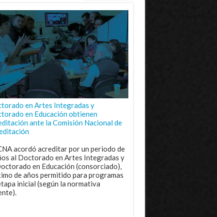
torado en Artes Integradas y
torado en Educación obtienen
editación ante la Comisión Nacional de
editación
CNA acordó acreditar por un periodo de
ños al Doctorado en Artes Integradas y
Doctorado en Educación (consorciado),
imo de años permitido para programas
etapa inicial (según la normativa
ente).