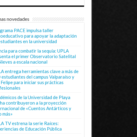
mas novedades
grama PACE impulsa taller
coeducativo para apoyar la adaptación
estudiantes en la universidad
ncia para combatir la sequía: UPLA
senta el primer Observatorio Satelital
Nieves a escala nacional
A entrega herramientas clave a más de
 estudiantes del campus Valparaíso y
Felipe para iniciar sus prácticas
fesionales
démicos de la Universidad de Playa
ha contribuyeron a la proyección
ernacional de «Cuentos Antárticos y
o más»
A TV estrena la serie Raíces:
eriencias de Educación Pública