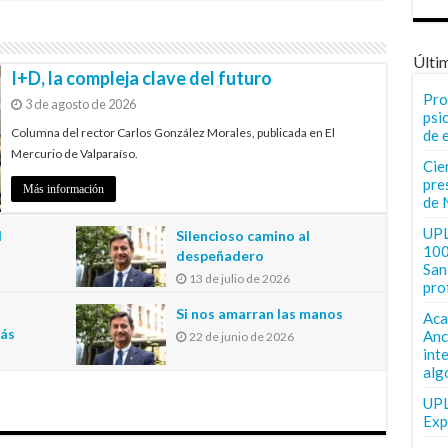
Últi
I+D, la compleja clave del futuro
Pro
3 de agosto de 2026
psi
Columna del rector Carlos González Morales, publicada en El
de 
Mercurio de Valparaíso.
Cie
pre
Más información
de 
UPL
l
Silencioso camino al
100
despeñadero
San 
13 de julio de 2026
pro
n
Si nos amarran las manos
Aca
más
Anc
22 de junio de 2026
int
alg
UPL
Exp