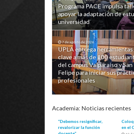
Programa PACE impulsa tall
apoyar la adaptación de estu
universidad
7 de agosto de 2026
UPLA entrega herramientas
clave a más de 100 estudian
del campus Valparaíso y San
Felipe para iniciar sus prácti
profesionales
Academia: Noticias recientes
“Debemos resignificar,
Coloq
revalorizar la función
en el
docente”