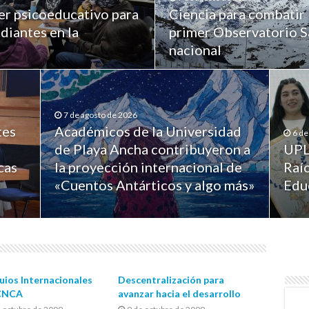
er psicoeducativo para
Ciencia para combatir 
diantes en la
primer Observatorio Sa
nacional
7 de agosto de 2026
tes
Académicos de la Universidad
6 de
de Playa Ancha contribuyeron a
UPL
cas
la proyección internacional de
Raíc
«Cuentos Antárticos y algo más»
Edu
uios Internacionales
Descentralización para
 CNCA
avanzar hacia el desarrollo