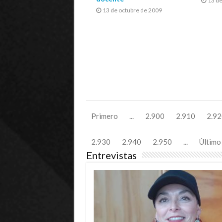
13 de
13 de octubre de 2009
Primero
...
2.900
2.910
2.92
2.930
2.940
2.950
...
Último
Entrevistas