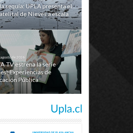
la sequía: UPLA presenta el
telital de Nieves a escala
 agosto de 2026
A TV estrena la serie
es: Experiencias de
cación Pública