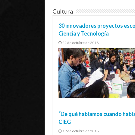
Cultura
30 innovadores proyectos esco
Ciencia y Tecnología
22 de octubre de 2018
“De qué hablamos cuando hablam
CIEG
19 de octubre de 2018