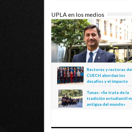
UPLA en los medios
Rectores y rectoras de
CUECH abordan los
desafíos y el impacto
regional de la educació
Tunas: «Se trata de la
estatal en Tarapacá
tradición estudiantil 
20 de julio de 2026
antigua del mundo»
1 de julio de 2026