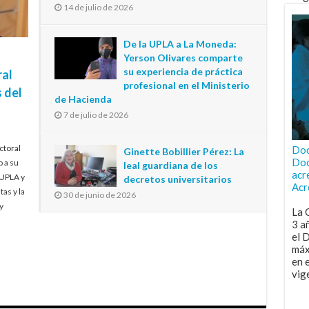
14 de julio de 2026
De la UPLA a La Moneda:
Yerson Olivares comparte
su experiencia de práctica
ral
profesional en el Ministerio
 del
de Hacienda
7 de julio de 2026
ctoral
Doc
Ginette Bobillier Pérez: La
Doc
o a su
leal guardiana de los
acr
 UPLA y
decretos universitarios
Acr
tas y la
30 de junio de 2026
y
La 
3 a
el 
máx
en 
vig