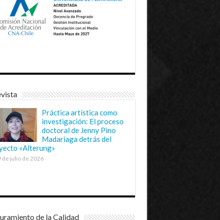
vista
Práctica artística como
investigación: El proceso
doctoral de Jenny Pino
Madariaga detrás del
yecto «Alterung»
 de julio de 2026
uramiento de la Calidad