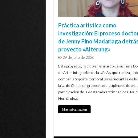
Práctica artística como
investigación: El proceso docto
de Jenny Pino Madariaga detrás
proyecto «Alterung»
29 de julio de 2026
Este proyecto, nacido en el marco de su Tesis Do
de Artes Integradas de la UPLA y que realiza junt
compañía Soporte Corporal (exestudiantes de la
la U. de Chile), un grupo interdisciplinario de artis
participación de la destacada actriz nacional Nald
Hernández.
Más información