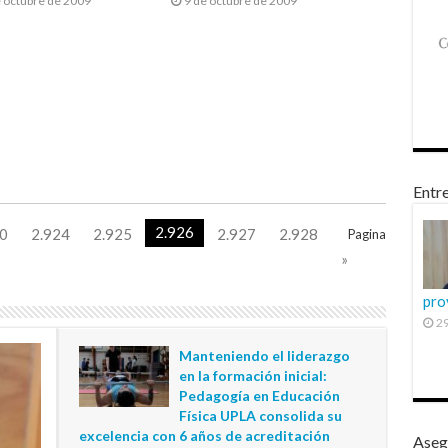
 octubre de 2009
9 de octubre de 2009
Entre
2.926
0
2.924
2.925
2.927
2.928
Pagina
»
pro
29
Manteniendo el liderazgo
en la formación inicial:
Pedagogía en Educación
Física UPLA consolida su
excelencia con 6 años de acreditación
Aseg