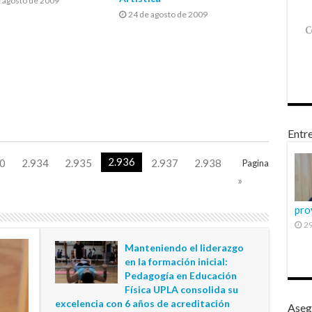
 agosto de 2009
24 de agosto de 2009
Entre
2.936
0
2.934
2.935
2.937
2.938
Pagina
»
pro
29
Manteniendo el liderazgo
en la formación inicial:
Pedagogía en Educación
Física UPLA consolida su
excelencia con 6 años de acreditación
Aseg