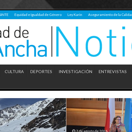
SINTE
Equidad e Igualdad de Género
Ley Karin
Aseguramiento de la Calida
CULTURA
DEPORTES
INVESTIGACIÓN
ENTREVISTAS
7 de agosto de 2026