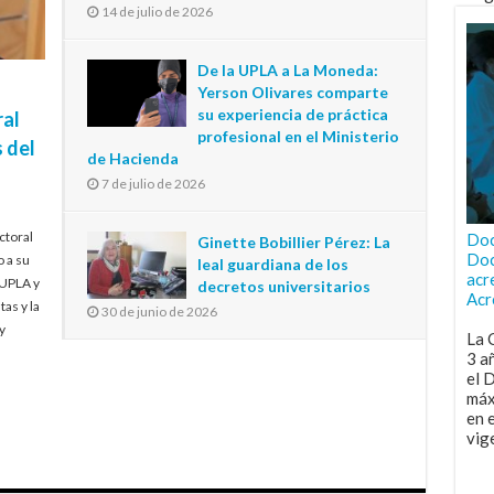
14 de julio de 2026
De la UPLA a La Moneda:
Yerson Olivares comparte
su experiencia de práctica
ral
profesional en el Ministerio
 del
de Hacienda
7 de julio de 2026
ctoral
Doc
Ginette Bobillier Pérez: La
Doc
o a su
leal guardiana de los
acr
 UPLA y
decretos universitarios
Acr
tas y la
30 de junio de 2026
y
La 
3 a
el 
máx
en 
vig