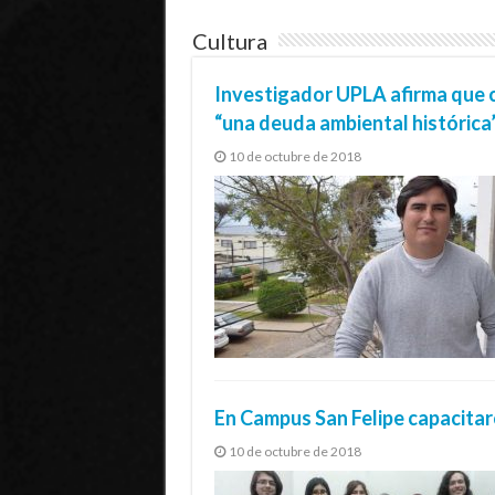
Cultura
Investigador UPLA afirma que 
“una deuda ambiental histórica
10 de octubre de 2018
En Campus San Felipe capacitar
10 de octubre de 2018