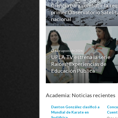
Ciencia para combatir la se
primer Observatorio Satelita
nacional
6 de agosto de 2026
UPLA TV estrena la serie
Raíces: Experiencias de
Educación Pública
Academia: Noticias recientes
Danton González clasificó a
Concu
Mundial de Karate en
Cuent
Sudáfrica