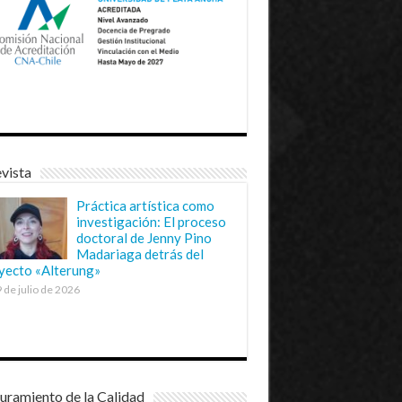
vista
Práctica artística como
investigación: El proceso
doctoral de Jenny Pino
Madariaga detrás del
yecto «Alterung»
 de julio de 2026
uramiento de la Calidad