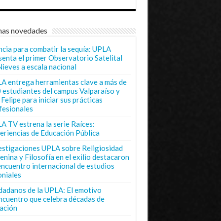
mas novedades
ncia para combatir la sequía: UPLA
senta el primer Observatorio Satelital
Nieves a escala nacional
A entrega herramientas clave a más de
 estudiantes del campus Valparaíso y
Felipe para iniciar sus prácticas
fesionales
A TV estrena la serie Raíces:
eriencias de Educación Pública
estigaciones UPLA sobre Religiosidad
enina y Filosofía en el exilio destacaron
encuentro internacional de estudios
oniales
dadanos de la UPLA: El emotivo
ncuentro que celebra décadas de
ación