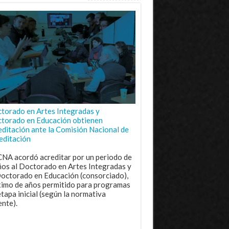
torado en Artes Integradas y
torado en Educación obtienen
editación ante la Comisión Nacional de
editación
CNA acordó acreditar por un periodo de
ños al Doctorado en Artes Integradas y
Doctorado en Educación (consorciado),
imo de años permitido para programas
etapa inicial (según la normativa
ente).