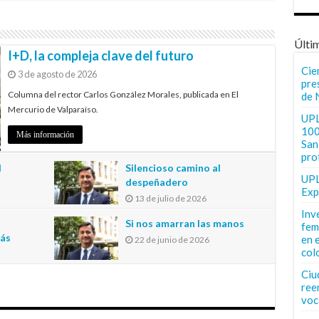
Últi
I+D, la compleja clave del futuro
Cie
3 de agosto de 2026
pre
Columna del rector Carlos González Morales, publicada en El
de 
Mercurio de Valparaíso.
UPL
100
Más información
San 
pro
l
Silencioso camino al
UPL
despeñadero
Exp
13 de julio de 2026
n
Inv
Si nos amarran las manos
fem
más
en 
22 de junio de 2026
col
Ciu
ree
voc