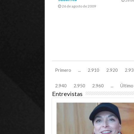
26 de
26 de agosto de 2009
Primero
...
2.910
2.920
2.93
2.940
2.950
2.960
...
Último
Entrevistas