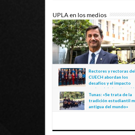
UPLA en los medios
Rectores y rectoras de
CUECH abordan los
desafíos y el impacto
regional de la educació
Tunas: «Se trata de la
estatal en Tarapacá
tradición estudiantil 
20 de julio de 2026
antigua del mundo»
1 de julio de 2026