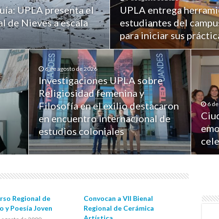
quía: UPLA presenta el
UPLA entrega herramie
l de Nieves a escala
estudiantes del campus
para iniciar sus prácti
6 de agosto de 2026
Investigaciones UPLA sobre
Religiosidad femenina y
Filosofía en el exilio destacaron
6 de
Ciu
en encuentro internacional de
emo
estudios coloniales
cel
rso Regional de
Convocan a VII Bienal
o y Poesía Joven
Regional de Cerámica
Artística