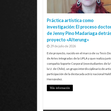
Práctica artística como
investigación: El proceso docto
de Jenny Pino Madariaga detrás
proyecto «Alterung»
29 de julio de 2026
Este proyecto, nacido en el marco de su Tesis Do
de Artes Integradas de la UPLA y que realiza junt
compañía Soporte Corporal (exestudiantes de la
la U. de Chile), un grupo interdisciplinario de artis
participación de la destacada actriz nacional Nald
Hernández.
Más información