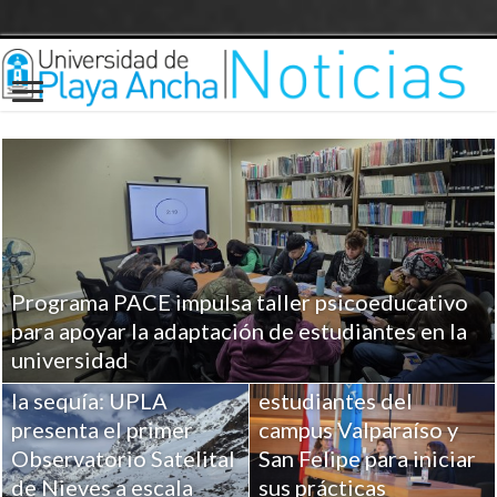
Programa PACE impulsa taller psicoeducativo
UPLA entrega
para apoyar la adaptación de estudiantes en la
herramientas clave a
universidad
Ciencia para combatir
más de 100
la sequía: UPLA
estudiantes del
presenta el primer
campus Valparaíso y
Observatorio Satelital
San Felipe para iniciar
de Nieves a escala
sus prácticas