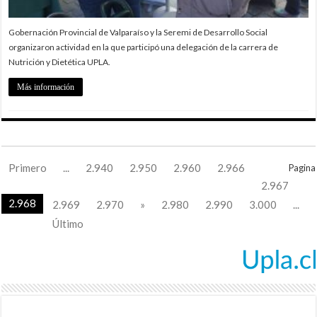
Gobernación Provincial de Valparaíso y la Seremi de Desarrollo Social
organizaron actividad en la que participó una delegación de la carrera de
Nutrición y Dietética UPLA.
Más información
Primero
...
2.940
2.950
2.960
2.966
Pagina
2.967
2.968
2.969
2.970
»
2.980
2.990
3.000
...
Último