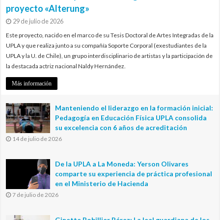
proyecto «Alterung»
29 de julio de 2026
Este proyecto, nacido en el marco de su Tesis Doctoral de Artes Integradas de la
UPLA y que realiza junto a su compañía Soporte Corporal (exestudiantes de la
UPLA y la U. de Chile), un grupo interdisciplinario de artistas y la participación de
la destacada actriz nacional Naldy Hernández.
Más información
Manteniendo el liderazgo en la formación inicial:
Pedagogía en Educación Física UPLA consolida
su excelencia con 6 años de acreditación
14 de julio de 2026
De la UPLA a La Moneda: Yerson Olivares
comparte su experiencia de práctica profesional
en el Ministerio de Hacienda
7 de julio de 2026
Ginette Bobillier Pérez: La leal guardiana de los