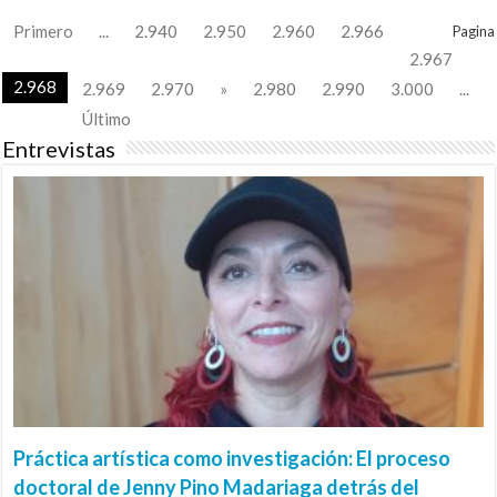
Primero
...
2.940
2.950
2.960
2.966
Pagina
2.967
2.968
2.969
2.970
»
2.980
2.990
3.000
...
Último
Entrevistas
Práctica artística como investigación: El proceso
doctoral de Jenny Pino Madariaga detrás del