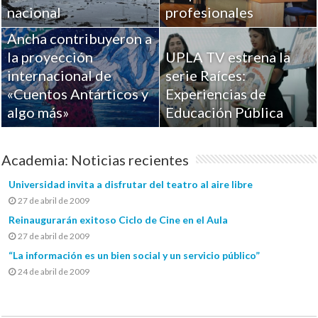
Académicos de la
nacional
profesionales
Universidad de Playa
Ancha contribuyeron a
la proyección
UPLA TV estrena la
internacional de
serie Raíces:
«Cuentos Antárticos y
Experiencias de
algo más»
Educación Pública
Academia: Noticias recientes
Universidad invita a disfrutar del teatro al aire libre
27 de abril de 2009
Reinaugurarán exitoso Ciclo de Cine en el Aula
27 de abril de 2009
“La información es un bien social y un servicio público”
24 de abril de 2009