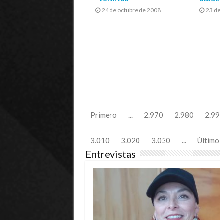
24 de octubre de 2008
23 de
Primero
...
2.970
2.980
2.99
3.010
3.020
3.030
...
Último
Entrevistas