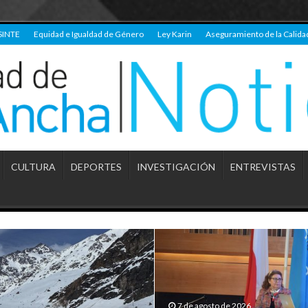
SINTE
Equidad e Igualdad de Género
Ley Karin
Aseguramiento de la Calida
CULTURA
DEPORTES
INVESTIGACIÓN
ENTREVISTAS
7 de agosto de 2026