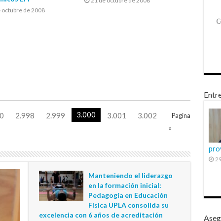
21 de octubre de 2008
 octubre de 2008
Entre
3.000
0
2.998
2.999
3.001
3.002
Pagina
»
pro
29
Manteniendo el liderazgo
en la formación inicial:
Pedagogía en Educación
Física UPLA consolida su
excelencia con 6 años de acreditación
Aseg