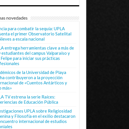
mas novedades
ncia para combatir la sequía: UPLA
senta el primer Observatorio Satelital
Nieves a escala nacional
A entrega herramientas clave a más de
 estudiantes del campus Valparaíso y
Felipe para iniciar sus prácticas
fesionales
démicos de la Universidad de Playa
ha contribuyeron a la proyección
ernacional de «Cuentos Antárticos y
o más»
A TV estrena la serie Raíces:
eriencias de Educación Pública
estigaciones UPLA sobre Religiosidad
enina y Filosofía en el exilio destacaron
encuentro internacional de estudios
oniales