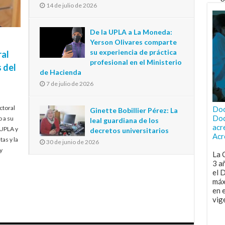
14 de julio de 2026
De la UPLA a La Moneda:
Yerson Olivares comparte
su experiencia de práctica
ral
profesional en el Ministerio
 del
de Hacienda
7 de julio de 2026
ctoral
Doc
Ginette Bobillier Pérez: La
Doc
o a su
leal guardiana de los
acr
 UPLA y
decretos universitarios
Acr
tas y la
30 de junio de 2026
y
La 
3 a
el 
máx
en 
vig