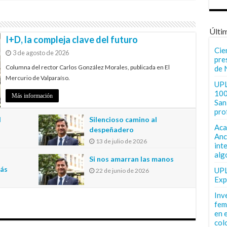
Últi
I+D, la compleja clave del futuro
Cie
3 de agosto de 2026
pre
Columna del rector Carlos González Morales, publicada en El
de 
Mercurio de Valparaíso.
UPL
100
Más información
San 
pro
l
Silencioso camino al
Aca
despeñadero
Anc
13 de julio de 2026
int
n
alg
Si nos amarran las manos
más
UPL
22 de junio de 2026
Exp
Inv
fem
en 
col