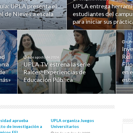
quía: UPLA presenta el
UPLA entrega herramie
l de Nieves a escala
estudiantes del campus
para iniciar sus prácti
6 de
Inv
ad
Rel
6 de agosto de 2026
on a
UPLA TV estrena la serie
Filo
de
Raíces: Experiencias de
en 
más»
Educación Pública
estu
rsidad aprueba
UPLA organiza Juegos
to de investigación a
Universitarios
micos EFI