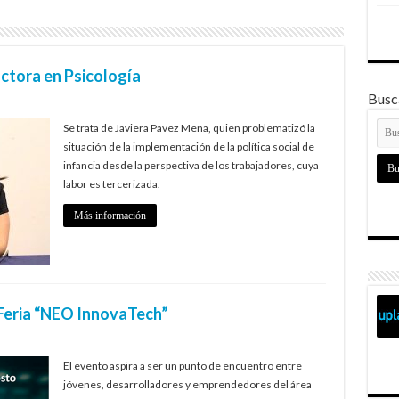
tora en Psicología
Busca
Se trata de Javiera Pavez Mena, quien problematizó la
situación de la implementación de la política social de
infancia desde la perspectiva de los trabajadores, cuya
labor es tercerizada.
Más información
 Feria “NEO InnovaTech”
El evento aspira a ser un punto de encuentro entre
jóvenes, desarrolladores y emprendedores del área