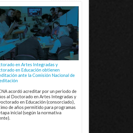
torado en Artes Integradas y
torado en Educación obtienen
editación ante la Comisión Nacional de
editación
CNA acordó acreditar por un periodo de
ños al Doctorado en Artes Integradas y
Doctorado en Educación (consorciado),
imo de años permitido para programas
etapa inicial (según la normativa
ente).