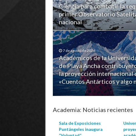
Ciencia para combatir la se
primer Observatorio Satelita
nacional
7 de agosto de 2026
Académicos de la Universid
de Playa Ancha contribuyer
la proyección internacional 
«Cuentos Antárticos y algo 
Academia: Noticias recientes
Sala de Exposiciones
Unive
Puntángeles inaugura
proyec
“Voluntad”
acadé