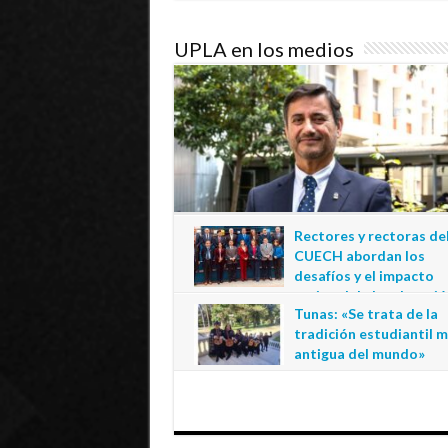
UPLA en los medios
Rectores y rectoras de
CUECH abordan los
desafíos y el impacto
regional de la educació
Tunas: «Se trata de la
estatal en Tarapacá
tradición estudiantil 
20 de julio de 2026
antigua del mundo»
1 de julio de 2026