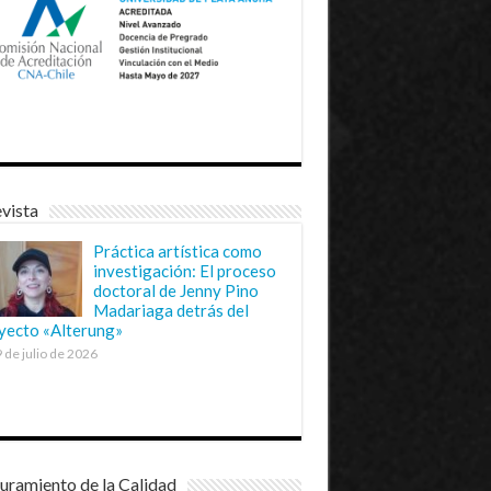
vista
Práctica artística como
investigación: El proceso
doctoral de Jenny Pino
Madariaga detrás del
yecto «Alterung»
 de julio de 2026
uramiento de la Calidad