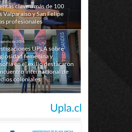
ntas clave a más de 100
 Valparaíso y San Felipe
cas profesionales
 agosto de 2026
estigaciones UPLA sobre
igiosidad femenina y
sofía en el exilio destacaron
encuentro internacional de
dios coloniales