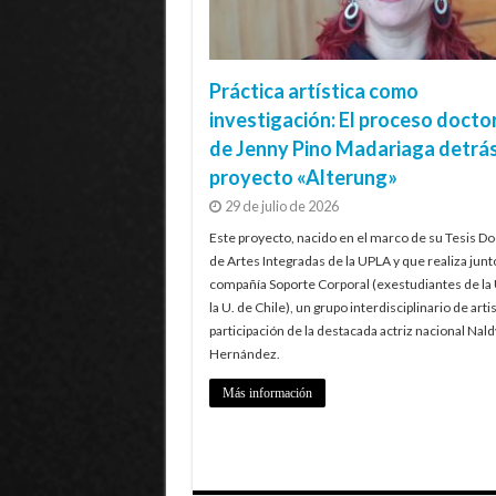
Práctica artística como
investigación: El proceso docto
de Jenny Pino Madariaga detrás
proyecto «Alterung»
29 de julio de 2026
Este proyecto, nacido en el marco de su Tesis Do
de Artes Integradas de la UPLA y que realiza junt
compañía Soporte Corporal (exestudiantes de la
la U. de Chile), un grupo interdisciplinario de artis
participación de la destacada actriz nacional Nald
Hernández.
Más información