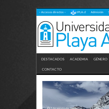
– Accesos directos –
UPLA.cl
Admisión
DESTACADOS
ACADEMIA
GÉNERO
CONTACTO
7 de agosto de 2026