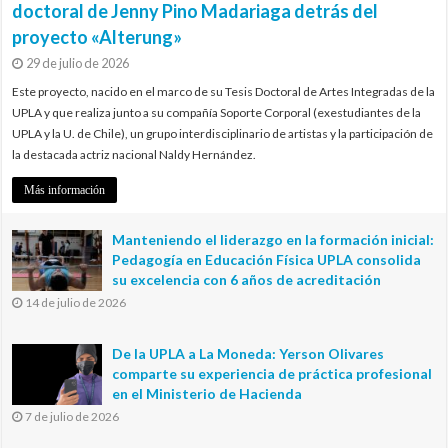
doctoral de Jenny Pino Madariaga detrás del
proyecto «Alterung»
29 de julio de 2026
Este proyecto, nacido en el marco de su Tesis Doctoral de Artes Integradas de la
UPLA y que realiza junto a su compañía Soporte Corporal (exestudiantes de la
UPLA y la U. de Chile), un grupo interdisciplinario de artistas y la participación de
la destacada actriz nacional Naldy Hernández.
Más información
Manteniendo el liderazgo en la formación inicial:
Pedagogía en Educación Física UPLA consolida
su excelencia con 6 años de acreditación
14 de julio de 2026
De la UPLA a La Moneda: Yerson Olivares
comparte su experiencia de práctica profesional
en el Ministerio de Hacienda
7 de julio de 2026