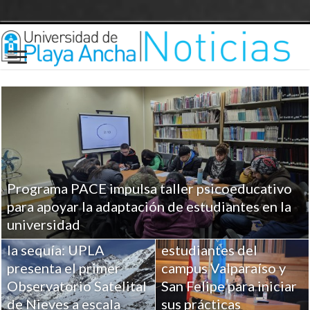
Programa PACE impulsa taller psicoeducativo
UPLA entrega
para apoyar la adaptación de estudiantes en la
herramientas clave a
universidad
Ciencia para combatir
más de 100
la sequía: UPLA
estudiantes del
presenta el primer
campus Valparaíso y
Observatorio Satelital
San Felipe para iniciar
de Nieves a escala
sus prácticas