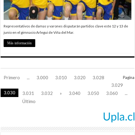
Representativos de damas y varones disputarán partidos clave este 12 y 13 de
junio en el gimnasio Arlegui de Viña del Mar.
Más información
Primero
...
3.000
3.010
3.020
3.028
Pagina
3.029
3.030
3.031
3.032
»
3.040
3.050
3.060
...
Último