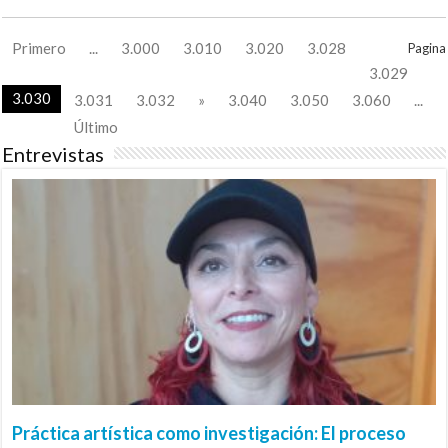
Primero
...
3.000
3.010
3.020
3.028
Pagina
3.029
3.030
3.031
3.032
»
3.040
3.050
3.060
...
Último
Entrevistas
Práctica artística como investigación: El proceso