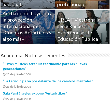
Académicos de la
nacional
profesionales
Universidad de Playa
Ancha contribuyeron a
la proyección
UPLA TV estrena la
internacional de
serie Raíces:
«Cuentos Antárticos y
Experiencias de
algo más»
Educación Pública
Academia: Noticias recientes
“Estos músicos serán un testimonio para las nuevas
generaciones”
23 de julio de 2008
“La tecnología va por delante de los cambios mentales”
23 de julio de 2008
Sala Puntángeles expone “Antarktikos”
22 de julio de 2008