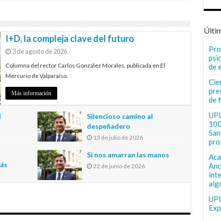
Últi
I+D, la compleja clave del futuro
Pro
3 de agosto de 2026
psi
Columna del rector Carlos González Morales, publicada en El
de 
Mercurio de Valparaíso.
Cie
pre
Más información
de 
UPL
l
Silencioso camino al
100
despeñadero
San 
13 de julio de 2026
pro
n
Si nos amarran las manos
Aca
más
Anc
22 de junio de 2026
int
alg
UPL
Exp