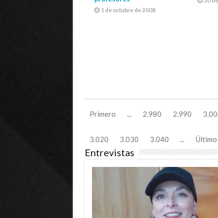
30 d
1 de octubre de 2008
Primero
...
2.980
2.990
3.00
3.020
3.030
3.040
...
Último
Entrevistas