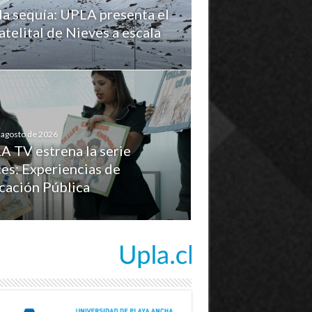
la sequía: UPLA presenta el
telital de Nieves a escala
 agosto de 2026
A TV estrena la serie
es: Experiencias de
cación Pública