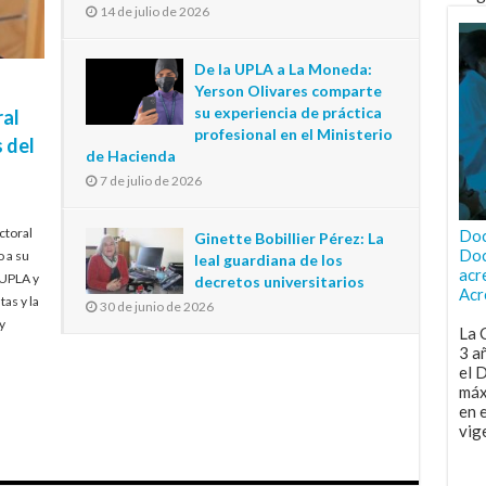
14 de julio de 2026
De la UPLA a La Moneda:
Yerson Olivares comparte
su experiencia de práctica
ral
profesional en el Ministerio
 del
de Hacienda
7 de julio de 2026
ctoral
Doc
Ginette Bobillier Pérez: La
Doc
o a su
leal guardiana de los
acr
 UPLA y
decretos universitarios
Acr
tas y la
30 de junio de 2026
y
La 
3 a
el 
máx
en 
vig