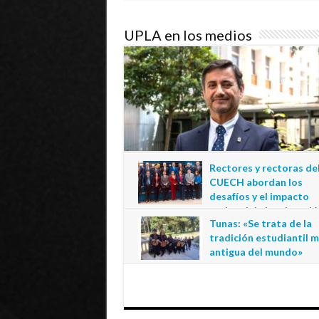
UPLA en los medios
Rectores y rectoras de
CUECH abordan los
desafíos y el impacto
regional de la educació
Tunas: «Se trata de la
estatal en Tarapacá
tradición estudiantil 
20 de julio de 2026
antigua del mundo»
1 de julio de 2026