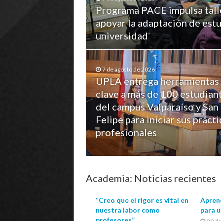
Programa PACE impulsa tall
apoyar la adaptación de estu
universidad
7 de agosto de 2026
UPLA entrega herramientas
clave a más de 100 estudian
del campus Valparaíso y San
Felipe para iniciar sus prácti
profesionales
Academia: Noticias recientes
“Creo que el rigor es vital en
Aprend
nuestra labor como
para 
profesores”