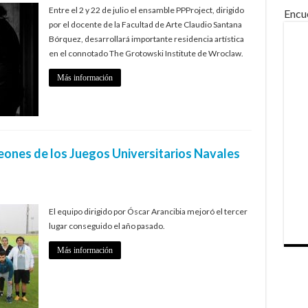
Entre el 2 y 22 de julio el ensamble PPProject, dirigido
Encu
por el docente de la Facultad de Arte Claudio Santana
Bórquez, desarrollará importante residencia artística
en el connotado The Grotowski Institute de Wroclaw.
Más información
ones de los Juegos Universitarios Navales
El equipo dirigido por Óscar Arancibia mejoró el tercer
lugar conseguido el año pasado.
Más información