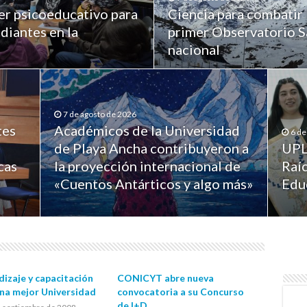
er psicoeducativo para
Ciencia para combatir 
diantes en la
primer Observatorio Sa
nacional
7 de agosto de 2026
tes
Académicos de la Universidad
6 de
de Playa Ancha contribuyeron a
UPL
cas
la proyección internacional de
Raíc
«Cuentos Antárticos y algo más»
Edu
izaje y capacitación
CONICYT abre nueva
una mejor Universidad
convocatoria a su Concurso
de I+D