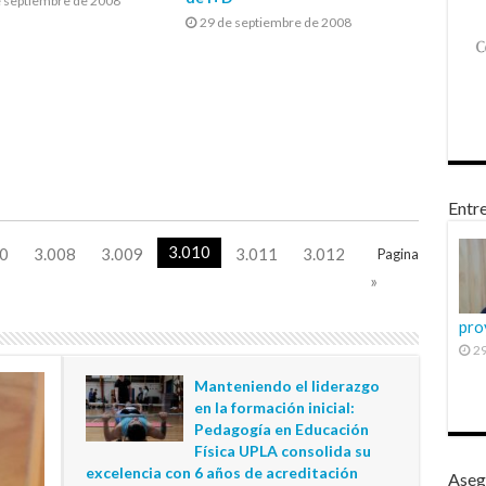
e septiembre de 2008
29 de septiembre de 2008
Entre
3.010
0
3.008
3.009
3.011
3.012
Pagina
»
pro
29
Manteniendo el liderazgo
en la formación inicial:
Pedagogía en Educación
Física UPLA consolida su
excelencia con 6 años de acreditación
Aseg