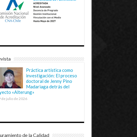
vista
Práctica artística como
investigación: El proceso
doctoral de Jenny Pino
Madariaga detrás del
yecto «Alterung»
 de julio de 2026
uramiento de la Calidad