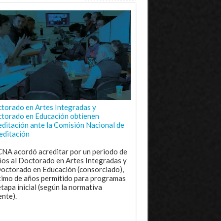
torado en Artes Integradas y
torado en Educación obtienen
editación ante la Comisión Nacional de
editación
CNA acordó acreditar por un periodo de
ños al Doctorado en Artes Integradas y
Doctorado en Educación (consorciado),
imo de años permitido para programas
etapa inicial (según la normativa
ente).