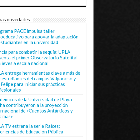
mas novedades
grama PACE impulsa taller
coeducativo para apoyar la adaptación
estudiantes en la universidad
ncia para combatir la sequía: UPLA
senta el primer Observatorio Satelital
Nieves a escala nacional
A entrega herramientas clave a más de
 estudiantes del campus Valparaíso y
Felipe para iniciar sus prácticas
fesionales
démicos de la Universidad de Playa
ha contribuyeron a la proyección
ernacional de «Cuentos Antárticos y
o más»
A TV estrena la serie Raíces:
eriencias de Educación Pública