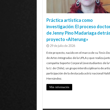
Práctica artística como
investigación: El proceso docto
de Jenny Pino Madariaga detrás
proyecto «Alterung»
29 de julio de 2026
Este proyecto, nacido en el marco de su Tesis Do
de Artes Integradas de la UPLA y que realiza junt
compañía Soporte Corporal (exestudiantes de la
la U. de Chile), un grupo interdisciplinario de artis
participación de la destacada actriz nacional Nald
Hernández.
Más información