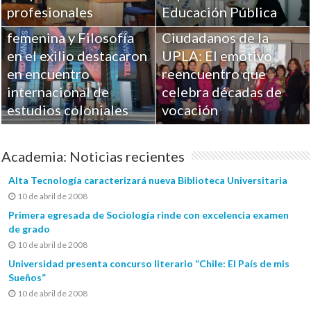
Investigaciones UPLA
profesionales
Educación Pública
sobre Religiosidad
femenina y Filosofía
Ciudadanos de la
en el exilio destacaron
UPLA: El emotivo
en encuentro
reencuentro que
internacional de
celebra décadas de
estudios coloniales
vocación
Academia: Noticias recientes
Alta Tecnología caracterizará nueva Biblioteca Universitaria
10 de abril de 2008
Primera egresada de Sociología rinde con excelencia examen
de grado
10 de abril de 2008
Universidad presenta concurso literario “Chile: El País de mis
Sueños”
10 de abril de 2008