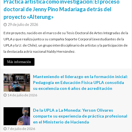
Práctica artística como investigación: El proceso
doctoral de Jenny Pino Madariaga detrás del
proyecto «Alterung»
29 de julio de 2026
Este proyecto, nacido en el marco de su Tesis Doctoral de Artes Integradas de la
UPLA y que realiza junto a su compañía Soporte Corporal (exestudiantes de la
UPLA y la U. de Chile), un grupo interdisciplinario de artistas y la participación de
la destacada actriz nacional Naldy Hernández.
Más información
Manteniendo el liderazgo en la formación inicial:
Pedagogía en Educación Física UPLA consolida
su excelencia con 6 años de acreditación
14 de julio de 2026
De la UPLA a La Moneda: Yerson Olivares
comparte su experiencia de práctica profesional
en el Ministerio de Hacienda
7 de julio de 2026