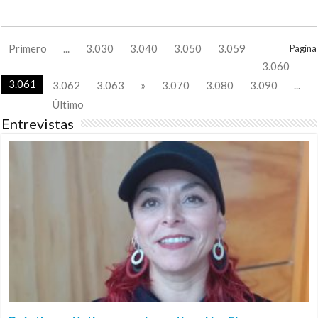
Primero
...
3.030
3.040
3.050
3.059
Pagina
3.060
3.061
3.062
3.063
»
3.070
3.080
3.090
...
Último
Entrevistas