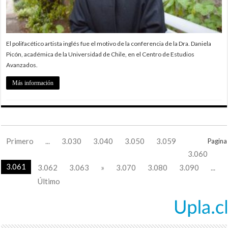
El polifacético artista inglés fue el motivo de la conferencia de la Dra. Daniela
Picón, académica de la Universidad de Chile, en el Centro de Estudios
Avanzados.
Más información
Primero
...
3.030
3.040
3.050
3.059
Pagina
3.060
3.061
3.062
3.063
»
3.070
3.080
3.090
...
Último