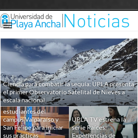
Ciencia para combatir la sequía: UPLA presenta
UPLA entrega
el primer Observatorio Satelital de Nieves a
herramientas clave a
escala nacional
más de 100
estudiantes del
campus Valparaíso y
UPLA TV estrena la
San Felipe para iniciar
serie Raíces:
sus prácticas
Experiencias de