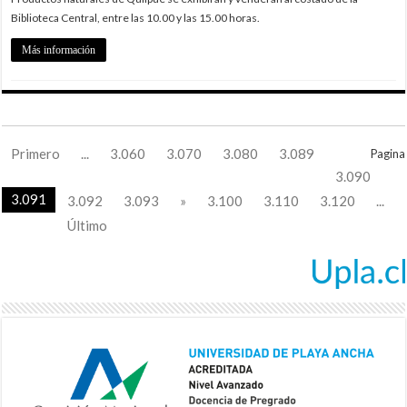
Biblioteca Central, entre las 10.00 y las 15.00 horas.
Más información
Primero
...
3.060
3.070
3.080
3.089
Pagina
3.090
3.091
3.092
3.093
»
3.100
3.110
3.120
...
Último