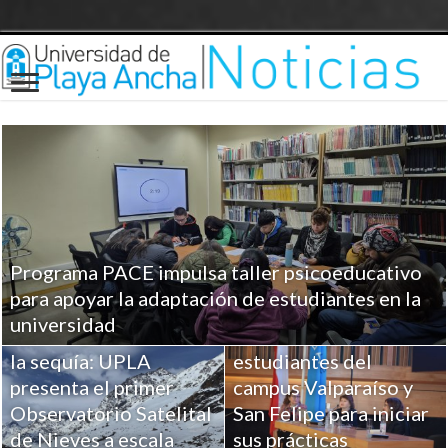
Programa PACE impulsa taller psicoeducativo
UPLA entrega
para apoyar la adaptación de estudiantes en la
herramientas clave a
universidad
Ciencia para combatir
más de 100
la sequía: UPLA
estudiantes del
presenta el primer
campus Valparaíso y
Observatorio Satelital
San Felipe para iniciar
de Nieves a escala
sus prácticas