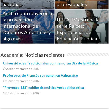
Académicos de la
nacional
profesionales
Universidad de Playa
Ancha contribuyeron a
la proyección
UPLA TV estrena la
internacional de
serie Raíces:
«Cuentos Antárticos y
Experiencias de
algo más»
Educación Pública
Academia: Noticias recientes
Universidades Tradicionales conmemoran Día de la Música
20 de noviembre de 2007
Profesores de Francés se reunen en Valparaíso
19 de noviembre de 2007
“Proyecto 188” exhibe dramática verdad histórica
15 de noviembre de 2007