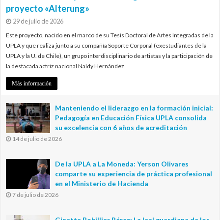
proyecto «Alterung»
29 de julio de 2026
Este proyecto, nacido en el marco de su Tesis Doctoral de Artes Integradas de la
UPLA y que realiza junto a su compañía Soporte Corporal (exestudiantes de la
UPLA y la U. de Chile), un grupo interdisciplinario de artistas y la participación de
la destacada actriz nacional Naldy Hernández.
Más información
Manteniendo el liderazgo en la formación inicial:
Pedagogía en Educación Física UPLA consolida
su excelencia con 6 años de acreditación
14 de julio de 2026
De la UPLA a La Moneda: Yerson Olivares
comparte su experiencia de práctica profesional
en el Ministerio de Hacienda
7 de julio de 2026
Ginette Bobillier Pérez: La leal guardiana de los