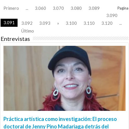
Primero
...
3.060
3.070
3.080
3.089
Pagina
3.090
3.091
3.092
3.093
»
3.100
3.110
3.120
...
Último
Entrevistas
Práctica artística como investigación: El proceso
doctoral de Jenny Pino Madariaga detrás del